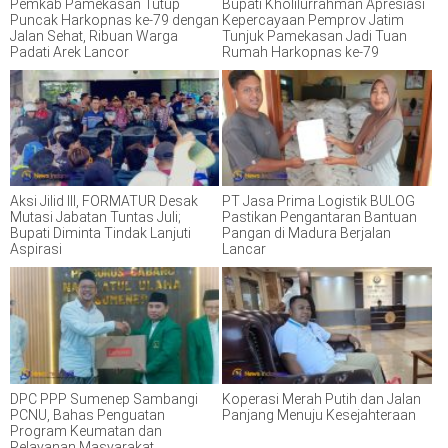
Pemkab Pamekasan Tutup
Bupati Kholilurrahman Apresiasi
Puncak Harkopnas ke-79 dengan
Kepercayaan Pemprov Jatim
Jalan Sehat, Ribuan Warga
Tunjuk Pamekasan Jadi Tuan
Padati Arek Lancor
Rumah Harkopnas ke-79
Aksi Jilid III, FORMATUR Desak
PT Jasa Prima Logistik BULOG
Mutasi Jabatan Tuntas Juli;
Pastikan Pengantaran Bantuan
Bupati Diminta Tindak Lanjuti
Pangan di Madura Berjalan
Aspirasi
Lancar
DPC PPP Sumenep Sambangi
Koperasi Merah Putih dan Jalan
PCNU, Bahas Penguatan
Panjang Menuju Kesejahteraan
Program Keumatan dan
Pelayanan Masyarakat