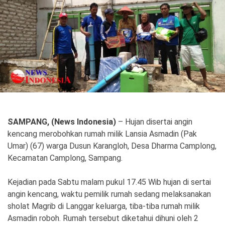
Politik
Gaya Hidup
Kesehatan
Kuliner
Otomotif
Iptek
Pendidikan
Ilmiah
SAMPANG, (News Indonesia)
– Hujan disertai angin
kencang merobohkan rumah milik Lansia Asmadin (Pak
Teknologi
Umar) (67) warga Dusun Karangloh, Desa Dharma Camplong,
Kecamatan Camplong, Sampang.
SosBud
Kejadian pada Sabtu malam pukul 17.45 Wib hujan di sertai
Sosial
Budaya
angin kencang, waktu pemilik rumah sedang melaksanakan
Wisata
sholat Magrib di Langgar keluarga, tiba-tiba rumah milik
Asmadin roboh. Rumah tersebut diketahui dihuni oleh 2