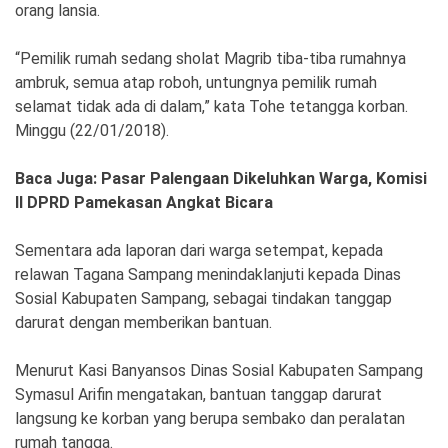
Ekonomi
Olahraga
orang lansia.
Indeks
Birokrasi
“Pemilik rumah sedang sholat Magrib tiba-tiba rumahnya
ambruk, semua atap roboh, untungnya pemilik rumah
selamat tidak ada di dalam,” kata Tohe tetangga korban.
Minggu (22/01/2018).
Baca Juga: Pasar Palengaan Dikeluhkan Warga, Komisi
II DPRD Pamekasan Angkat Bicara
Sementara ada laporan dari warga setempat, kepada
relawan Tagana Sampang menindaklanjuti kepada Dinas
Sosial Kabupaten Sampang, sebagai tindakan tanggap
©
darurat dengan memberikan bantuan.
Copyright
2026
News
Indonesia
Menurut Kasi Banyansos Dinas Sosial Kabupaten Sampang
.
Symasul Arifin mengatakan, bantuan tanggap darurat
All
Right
langsung ke korban yang berupa sembako dan peralatan
Reserve
rumah tangga.