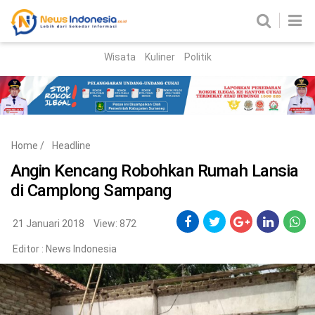
Wisata
Kuliner
Politik
HOME
Birokrasi
Parlemen
News
Home
/
Headline
News Madura
Regional
Angin Kencang Robohkan Rumah Lansia
di Camplong Sampang
Nasional
Peristiwa
21 Januari 2018
View: 872
Editor :
News Indonesia
Hukum
Kriminal
Korupsi