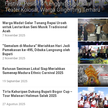
Politik
Festival Pesisir 4 “Lengghi” Suguhkan
Teater Kolosal, Warga Giligenting Terharu
Gaya Hidup
Kesehatan
Kuliner
Warga Madat Gelar Tunang Rapai Uroeh
untuk Lestarikan Seni Musik Tradisional
Aceh
Otomotif
7 November 2025
Iptek
“Semalam di Madura” Meriahkan Hari Jadi
Pamekasan ke-495, Dibuka Langsung oleh
Bupati
Pendidikan
Ilmiah
2 November 2025
Teknologi
Ratusan Seniman Lokal Siap Meriahkan
Sumenep Madura Ethnic Carnival 2025
SosBud
19 September 2025
Sosial
Budaya
Tirta Kahuripan Dukung Bupati Bogor Cup –
Tour Malasari Halimun Salak 2025
Wisata
27 Agustus 2025