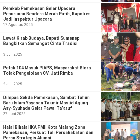
Ekonomi
Olahraga
Pemkab Pamekasan Gelar Upacara
Penurunan Bendera Merah Putih, Kapolres
Indeks
Birokrasi
Jadi Inspektur Upacara
17 Agustus 2025
Lewat Kirab Budaya, Bupati Sumenep
Bangkitkan Semangat Cinta Tradisi
3 Juli 2025
Petak 104 Masuk PIAPS, Masyarakat Blora
Tolak Pengelolaan CV. Jati Rimba
2 Juli 2025
©
Dilepas Sekda Pamekasan, Sambut Tahun
Copyright
Baru Islam Yayasan Takmir Masjid Agung
2026
Asy-Syuhada Gelar Pawai Ta’aruf
News
27 Juni 2025
Indonesia
.
All
Halal Bihalal IKA PMII Kota Malang Zona
Right
Reserve
Pamekasan, Perkuat Tali Persahabatan dan
Peran Strategis Alumni