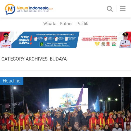
Wisata
Kuliner
Politik
HOME
Birokrasi
Parlemen
News
CATEGORY ARCHIVES:
BUDAYA
News Madura
Regional
Nasional
Headline
Peristiwa
Hukum
Kriminal
Korupsi