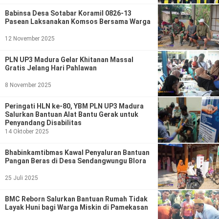
Ekonomi
Olahraga
Babinsa Desa Sotabar Koramil 0826-13
Pasean Laksanakan Komsos Bersama Warga
Indeks
Birokrasi
12 November 2025
PLN UP3 Madura Gelar Khitanan Massal
Gratis Jelang Hari Pahlawan
8 November 2025
Peringati HLN ke-80, YBM PLN UP3 Madura
Salurkan Bantuan Alat Bantu Gerak untuk
Penyandang Disabilitas
14 Oktober 2025
©
Bhabinkamtibmas Kawal Penyaluran Bantuan
Copyright
Pangan Beras di Desa Sendangwungu Blora
2026
News
25 Juli 2025
Indonesia
.
All
BMC Reborn Salurkan Bantuan Rumah Tidak
Right
Reserve
Layak Huni bagi Warga Miskin di Pamekasan