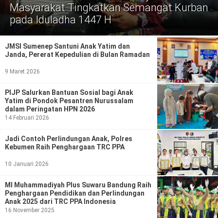
Politik
Masyarakat Tingkatkan Semangat Kurban
pada Iduladha 1447 H
Gaya Hidup
Kesehatan
Kuliner
JMSI Sumenep Santuni Anak Yatim dan
Janda, Pererat Kepedulian di Bulan Ramadan
Otomotif
9 Maret 2026
Iptek
PIJP Salurkan Bantuan Sosial bagi Anak
Yatim di Pondok Pesantren Nurussalam
dalam Peringatan HPN 2026
Pendidikan
Ilmiah
14 Februari 2026
Teknologi
Jadi Contoh Perlindungan Anak, Polres
Kebumen Raih Penghargaan TRC PPA
SosBud
10 Januari 2026
Sosial
Budaya
MI Muhammadiyah Plus Suwaru Bandung Raih
Penghargaan Pendidikan dan Perlindungan
Wisata
Anak 2025 dari TRC PPA Indonesia
16 November 2025