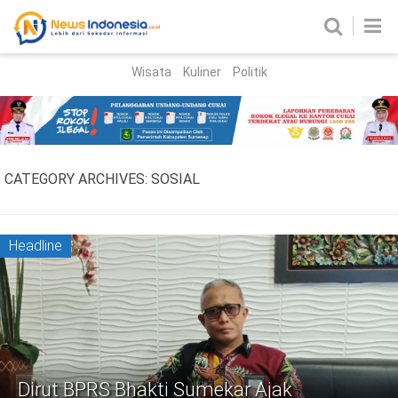
Wisata
Kuliner
Politik
HOME
Birokrasi
Parlemen
News
CATEGORY ARCHIVES:
SOSIAL
News Madura
Regional
Nasional
Headline
Peristiwa
Hukum
Kriminal
Korupsi
Dirut BPRS Bhakti Sumekar Ajak