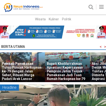
Wisata
Kuliner
Politik
HOME
Birokrasi
Parlemen
News
<
>
BERITA UTAMA
News Madura
Regional
Bupati Kholilurrahman
Aksi Jilid III, FORMATUR
PT Jasa
Nasional
Apresiasi Kepercayaan
Desak Mutasi Jabatan
BULOG 
Pemprov Jatim Tunjuk
Tuntas Juli; Bupati
Pengant
Peristiwa
Pamekasan Jadi Tuan
Diminta Tindak Lanjuti
Pangan 
Rumah Harkopnas ke-79
Aspirasi
Berjala
Hukum
Kriminal
Headline
Korupsi