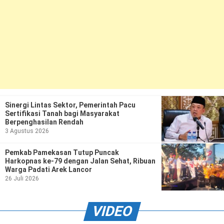
Ekonomi
Olahraga
Indeks
Birokrasi
Sinergi Lintas Sektor, Pemerintah Pacu
Sertifikasi Tanah bagi Masyarakat
Berpenghasilan Rendah
3 Agustus 2026
Pemkab Pamekasan Tutup Puncak
©
Harkopnas ke-79 dengan Jalan Sehat, Ribuan
Copyright
2026
Warga Padati Arek Lancor
News
26 Juli 2026
Indonesia
.
All
Right
VIDEO
Reserve