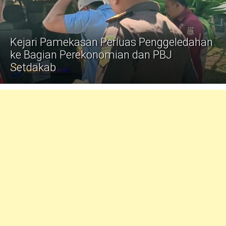
Politik
Gaya Hidup
Kejari Pamekasan Perluas Penggeledahan
Kesehatan
Kuliner
ke Bagian Perekonomian dan PBJ
Setdakab
Otomotif
Iptek
Pendidikan
Ilmiah
Teknologi
SosBud
Sosial
Budaya
Wisata