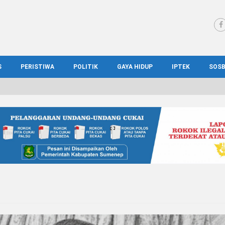
S
PERISTIWA
POLITIK
GAYA HIDUP
IPTEK
SOS
WS MADURA
HUKUM
KESEHATAN
PENDIDIKAN
SOS
IONAL
KRIMINAL
KULINER
ILMIAH
BUD
IONAL
KORUPSI
OTOMOTIF
TEKNOLOGI
WIS