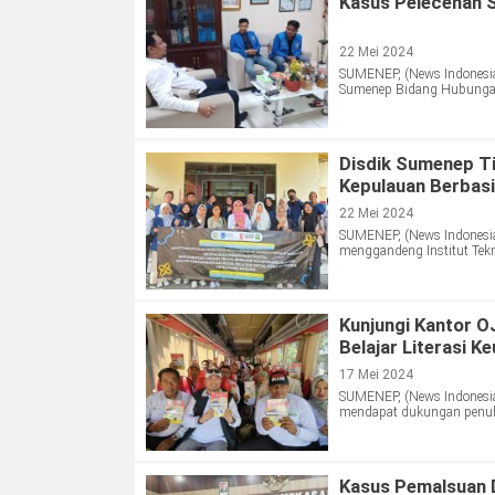
Kasus Pelecehan S
22 Mei 2024
SUMENEP, (News Indonesia
Sumenep Bidang Hubunga
Disdik Sumenep Ti
Kepulauan Berbasi
22 Mei 2024
SUMENEP, (News Indonesia
menggandeng Institut Tekn
Kunjungi Kantor 
Belajar Literasi K
17 Mei 2024
SUMENEP, (News Indonesia)
mendapat dukungan penuh
Kasus Pemalsuan 