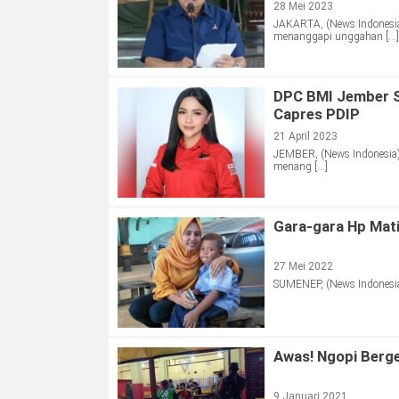
28 Mei 2023
JAKARTA, (News Indonesia)
menanggapi unggahan […]
DPC BMI Jember S
Capres PDIP
21 April 2023
JEMBER, (News Indonesia)
menang […]
Gara-gara Hp Mati
27 Mei 2022
SUMENEP, (News Indonesia)
Awas! Ngopi Berge
9 Januari 2021