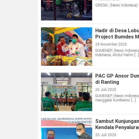
GRESIK, (News Indonesia)
Hadir di Desa Lob
Project Bumdes 
28 November 2020
SUMENEP, (News Indonesia
Indonesia, Abdul Halim […]
PAC GP Ansor Dung
di Ranting
26 Juli 2020
SUMENEP, (News Indonesi
menggelar Konferensi […]
Sambut Kunjungan
Kendala Penyalur
25 Juli 2020