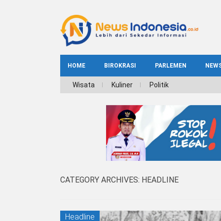
HOME
BIROKRASI
PARLEMEN
NEW
NE
Wisata
Kuliner
Politik
INDEKS
BIROKRASI
REG
NAS
CATEGORY ARCHIVES:
HEADLINE
Headline