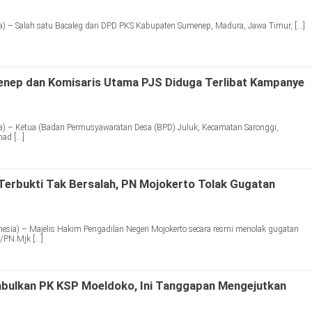
) – Salah satu Bacaleg dari DPD PKS Kabupaten Sumenep, Madura, Jawa Timur, […]
enep dan Komisaris Utama PJS Diduga Terlibat Kampanye
) – Ketua (Badan Permusyawaratan Desa (BPD) Juluk, Kecamatan Saronggi,
ad […]
erbukti Tak Bersalah, PN Mojokerto Tolak Gugatan
ia) – Majelis Hakim Pengadilan Negeri Mojokerto secara resmi menolak gugatan
/PN.Mjk […]
abulkan PK KSP Moeldoko, Ini Tanggapan Mengejutkan