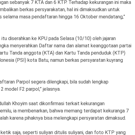
ngan sebanyak 7 KTA dan 6 KTP. Terhadap kekurangan ini maka
balikan berkas persyarakatan, hal ini dimaksudkan untuk
s selama masa pendaftaran hingga 16 Oktober mendatang,”
itu diserahkan ke KPU pada Selasa (10/10) oleh jajaran
ngka menyerahkan Daftar nama dan alamat keanggotaan partai
n Kartu Tanda anggota (KTA) dan Kartu Tanda penduduk (KTP)
donesia (PSI) kota Batu, namun berkas persyaratan kuyrang
ftaran Parpol segera dilengkapi, bila sudah lengkap
2 model F2 parpol,” jelasnya.
llah Khoyim saat dikonfirmasi terkait kekurangan
pemilu, ia membenarkan, bahwa memang terdapat kekuranga 7
salah karena pihaknya bisa melengkapi persyaratan dimaksud.
 ketik saja, seperti suliyan ditulis suliyani, dan foto KTP yang