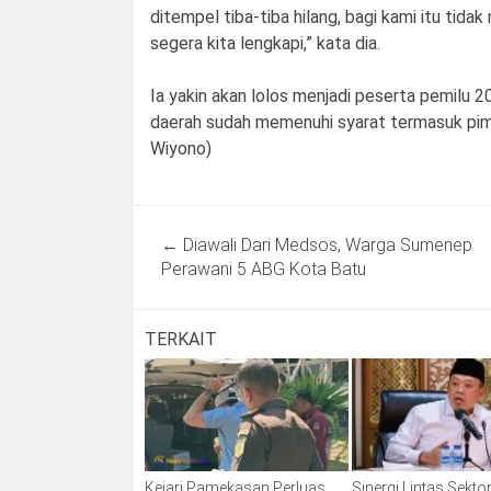
ditempel tiba-tiba hilang, bagi kami itu tid
segera kita lengkapi,” kata dia.
Ia yakin akan lolos menjadi peserta pemilu 2
daerah sudah memenuhi syarat termasuk pim
Wiyono)
Post
←
Diawali Dari Medsos, Warga Sumenep
navigation
Perawani 5 ABG Kota Batu
TERKAIT
Kejari Pamekasan Perluas
Sinergi Lintas Sektor