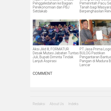
Penggeledahan ke Bagian
Pemerintah Pacu Ser
Perekonomian dan PBJ
Tanah bagi Masyar
Setdakab
Berpenghasilan Re
Aksi Jilid III, FORMATUR
PT Jasa Prima Logis
Desak Mutasi Jabatan Tuntas
BULOG Pastikan
Juli; Bupati Diminta Tindak
Pengantaran Bantu
Lanjuti Aspirasi
Pangan di Madura B
Lancar
COMMENT
Redaksi
About Us
Indeks