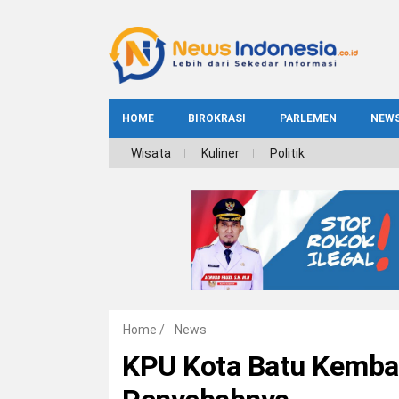
HOME
BIROKRASI
PARLEMEN
NEW
NE
Wisata
Kuliner
Politik
INDEKS
BIROKRASI
REG
NAS
Home
/
News
KPU Kota Batu Kembali