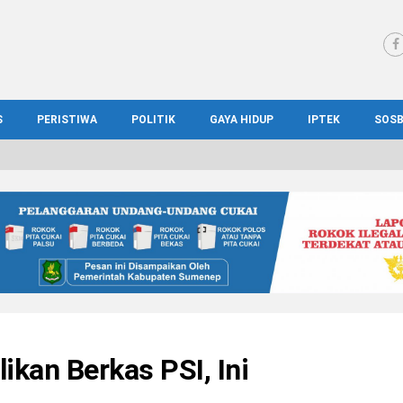
S
PERISTIWA
POLITIK
GAYA HIDUP
IPTEK
SOS
WS MADURA
HUKUM
KESEHATAN
PENDIDIKAN
SOS
IONAL
KRIMINAL
KULINER
ILMIAH
BUD
IONAL
KORUPSI
OTOMOTIF
TEKNOLOGI
WIS
kan Berkas PSI, Ini