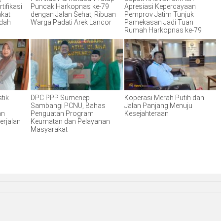
tifikasi
Puncak Harkopnas ke-79
Apresiasi Kepercayaan
akat
dengan Jalan Sehat, Ribuan
Pemprov Jatim Tunjuk
ndah
Warga Padati Arek Lancor
Pamekasan Jadi Tuan
Rumah Harkopnas ke-79
tik
DPC PPP Sumenep
Koperasi Merah Putih dan
Sambangi PCNU, Bahas
Jalan Panjang Menuju
an
Penguatan Program
Kesejahteraan
erjalan
Keumatan dan Pelayanan
Masyarakat