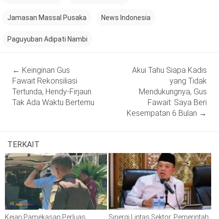
Jamasan Massal Pusaka
News Indonesia
Paguyuban Adipati Nambi
Post
←
Keinginan Gus
Akui Tahu Siapa Kadis
navigation
Fawait Rekonsiliasi
yang Tidak
Tertunda, Hendy-Firjaun
Mendukungnya, Gus
Tak Ada Waktu Bertemu
Fawait: Saya Beri
Kesempatan 6 Bulan
→
TERKAIT
Kejari Pamekasan Perluas
Sinergi Lintas Sektor, Pemerintah