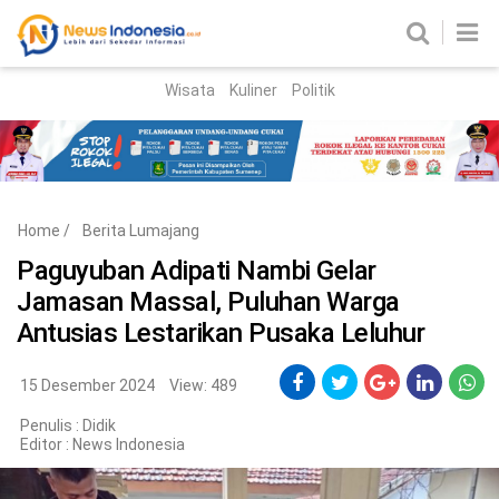
Wisata
Kuliner
Politik
HOME
Birokrasi
Parlemen
News
Home
/
Berita Lumajang
News Madura
Regional
Paguyuban Adipati Nambi Gelar
Jamasan Massal, Puluhan Warga
Nasional
Antusias Lestarikan Pusaka Leluhur
Peristiwa
15 Desember 2024
View: 489
Hukum
Kriminal
Penulis : Didik
Editor :
News Indonesia
Korupsi