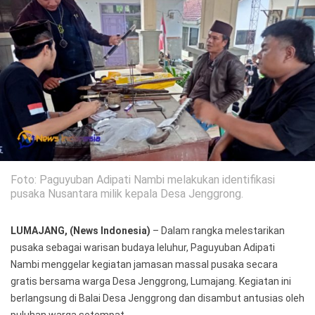
Politik
Gaya Hidup
Kesehatan
Kuliner
Otomotif
Iptek
Pendidikan
Ilmiah
Foto: Paguyuban Adipati Nambi melakukan identifikasi
Teknologi
pusaka Nusantara milik kepala Desa Jenggrong.
SosBud
LUMAJANG, (News Indonesia)
– Dalam rangka melestarikan
pusaka sebagai warisan budaya leluhur, Paguyuban Adipati
Sosial
Budaya
Nambi menggelar kegiatan jamasan massal pusaka secara
gratis bersama warga Desa Jenggrong, Lumajang. Kegiatan ini
Wisata
berlangsung di Balai Desa Jenggrong dan disambut antusias oleh
puluhan warga setempat.