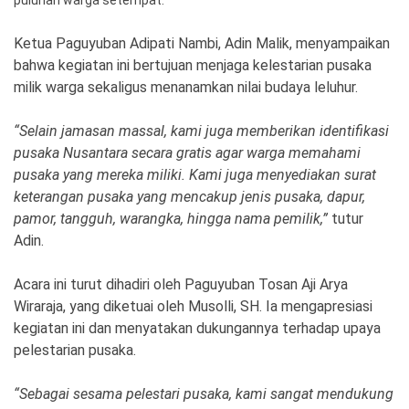
Ekonomi
Olahraga
Ketua Paguyuban Adipati Nambi, Adin Malik, menyampaikan
Indeks
Birokrasi
bahwa kegiatan ini bertujuan menjaga kelestarian pusaka
milik warga sekaligus menanamkan nilai budaya leluhur.
“Selain jamasan massal, kami juga memberikan identifikasi
pusaka Nusantara secara gratis agar warga memahami
pusaka yang mereka miliki. Kami juga menyediakan surat
keterangan pusaka yang mencakup jenis pusaka, dapur,
pamor, tangguh, warangka, hingga nama pemilik,”
tutur
Adin.
Acara ini turut dihadiri oleh Paguyuban Tosan Aji Arya
©
Copyright
Wiraraja, yang diketuai oleh Musolli, SH. Ia mengapresiasi
2026
News
kegiatan ini dan menyatakan dukungannya terhadap upaya
Indonesia
.
pelestarian pusaka.
All
Right
Reserve
“Sebagai sesama pelestari pusaka, kami sangat mendukung