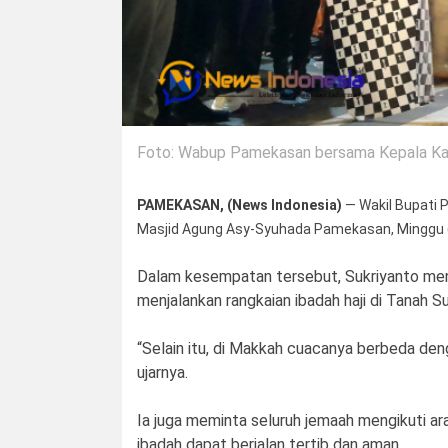
Foto: Wabup Pamekasan bersama Kepala Kan
PAMEKASAN, (News Indonesia)
— Wakil Bupati P
Masjid Agung Asy-Syuhada Pamekasan, Minggu 
Dalam kesempatan tersebut, Sukriyanto me
menjalankan rangkaian ibadah haji di Tanah Su
“Selain itu, di Makkah cuacanya berbeda deng
ujarnya.
Ia juga meminta seluruh jemaah mengikuti ar
ibadah dapat berjalan tertib dan aman.