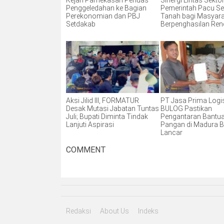
Kejari Pamekasan Perluas
Sinergi Lintas Sektor
Penggeledahan ke Bagian
Pemerintah Pacu Ser
Perekonomian dan PBJ
Tanah bagi Masyar
Setdakab
Berpenghasilan Re
Aksi Jilid III, FORMATUR
PT Jasa Prima Logis
Desak Mutasi Jabatan Tuntas
BULOG Pastikan
Juli; Bupati Diminta Tindak
Pengantaran Bantu
Lanjuti Aspirasi
Pangan di Madura B
Lancar
COMMENT
Redaksi
About Us
Indeks