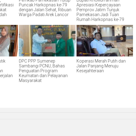
,
Pemkab Pamekasan Tutup
Bupati Kholilurrahman
tifikasi
Puncak Harkopnas ke-79
Apresiasi Kepercayaan
akat
dengan Jalan Sehat, Ribuan
Pemprov Jatim Tunjuk
ndah
Warga Padati Arek Lancor
Pamekasan Jadi Tuan
Rumah Harkopnas ke-79
tik
DPC PPP Sumenep
Koperasi Merah Putih dan
Sambangi PCNU, Bahas
Jalan Panjang Menuju
an
Penguatan Program
Kesejahteraan
erjalan
Keumatan dan Pelayanan
Masyarakat