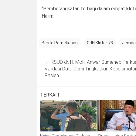
“Pemberangkatan terbagi dalam empat kloter
Halim.
Berita Pamekasan
CJH Kloter 73
Jemaah
Post
←
RSUD dr. H. Moh. Anwar Sumenep Perku
navigation
Validasi Data Demi Tingkatkan Keselamata
Pasien
TERKAIT