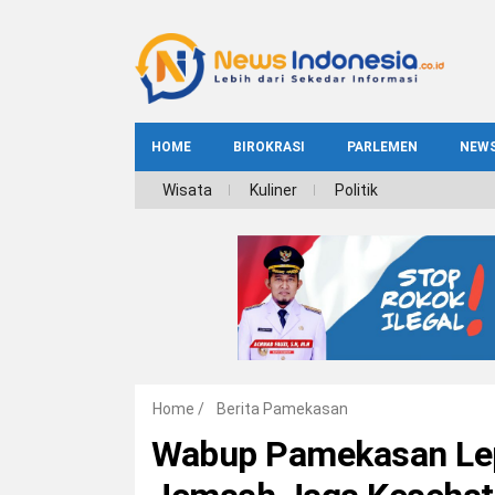
HOME
BIROKRASI
PARLEMEN
NEW
NE
Wisata
Kuliner
Politik
INDEKS
BIROKRASI
REG
NAS
Home
/
Berita Pamekasan
Wabup Pamekasan Lepa