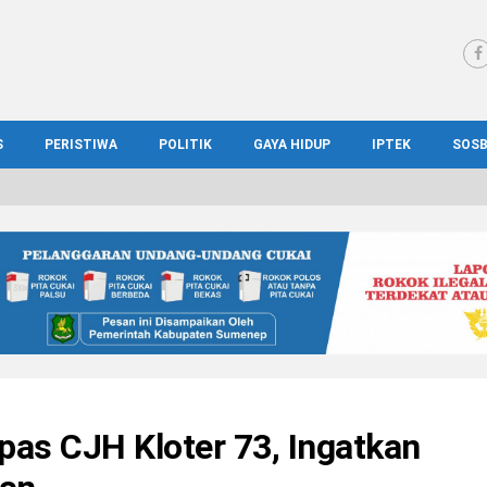
S
PERISTIWA
POLITIK
GAYA HIDUP
IPTEK
SOS
WS MADURA
HUKUM
KESEHATAN
PENDIDIKAN
SOS
IONAL
KRIMINAL
KULINER
ILMIAH
BUD
IONAL
KORUPSI
OTOMOTIF
TEKNOLOGI
WIS
s CJH Kloter 73, Ingatkan