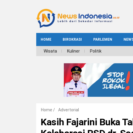
HOME
BIROKRASI
PARLEMEN
NEW
NE
Wisata
Kuliner
Politik
INDEKS
BIROKRASI
REG
NAS
Home
/
Advertorial
Kasih Fajarini Buka T