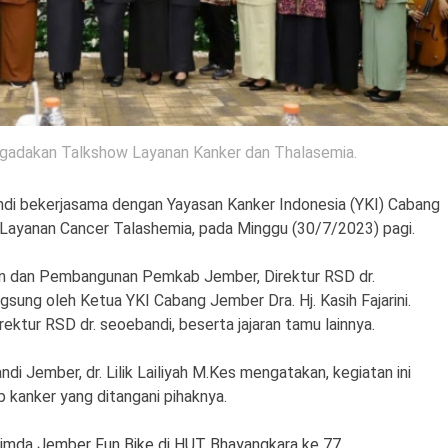
ngadakan Talkshow Layanan Kanker dan Thalasemia.
di bekerjasama dengan Yayasan Kanker Indonesia (YKI) Cabang
Layanan Cancer Talashemia, pada Minggu (30/7/2023) pagi.
an dan Pembangunan Pemkab Jember, Direktur RSD dr.
ngsung oleh Ketua YKI Cabang Jember Dra. Hj. Kasih Fajarini.
tur RSD dr. seoebandi, beserta jajaran tamu lainnya.
di Jember, dr. Lilik Lailiyah M.Kes mengatakan, kegiatan ini
p kanker yang ditangani pihaknya.
imda Jember Fun Bike di HUT Bhayangkara ke 77