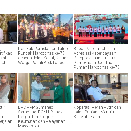
,
Pemkab Pamekasan Tutup
Bupati Kholilurrahman
tifikasi
Puncak Harkopnas ke-79
Apresiasi Kepercayaan
akat
dengan Jalan Sehat, Ribuan
Pemprov Jatim Tunjuk
ndah
Warga Padati Arek Lancor
Pamekasan Jadi Tuan
Rumah Harkopnas ke-79
tik
DPC PPP Sumenep
Koperasi Merah Putih dan
Sambangi PCNU, Bahas
Jalan Panjang Menuju
an
Penguatan Program
Kesejahteraan
erjalan
Keumatan dan Pelayanan
Masyarakat