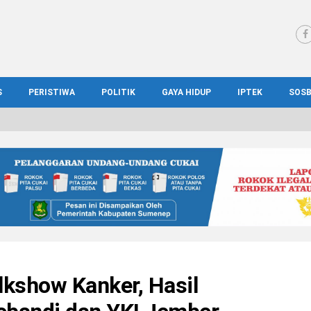
S
PERISTIWA
POLITIK
GAYA HIDUP
IPTEK
SOS
WS MADURA
HUKUM
KESEHATAN
PENDIDIKAN
SOS
IONAL
KRIMINAL
KULINER
ILMIAH
BUD
IONAL
KORUPSI
OTOMOTIF
TEKNOLOGI
WIS
alkshow Kanker, Hasil