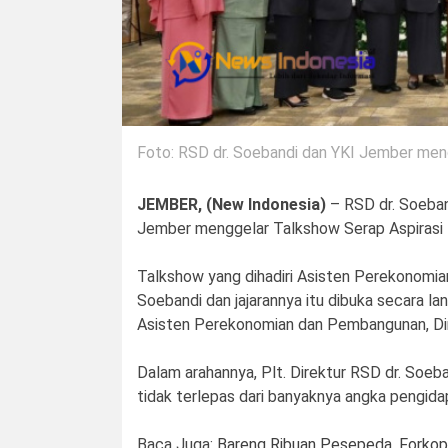
Foto: RSD dr. Soebandi dan YKI Jember me
JEMBER, (New Indonesia)
– RSD dr. Soeban
Jember menggelar Talkshow Serap Aspirasi 
Talkshow yang dihadiri Asisten Perekonomi
Soebandi dan jajarannya itu dibuka secara la
Asisten Perekonomian dan Pembangunan, Direk
Dalam arahannya, Plt. Direktur RSD dr. Soeban
tidak terlepas dari banyaknya angka pengida
Baca Juga:
Bareng Ribuan Pesepeda, Forkop