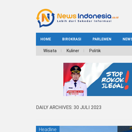
HOME
BIROKRASI
PARLEMEN
NEW
NE
Wisata
Kuliner
Politik
INDEKS
BIROKRASI
REG
NAS
DAILY ARCHIVES:
30 JULI 2023
Headline