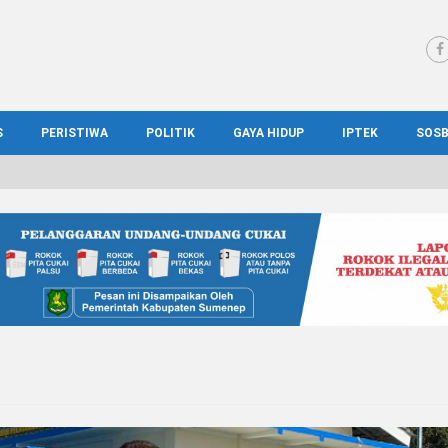
S
PERISTIWA
POLITIK
GAYA HIDUP
IPTEK
SOS
WS MADURA
HUKUM
KESEHATAN
PENDIDIKAN
SOS
IONAL
KRIMINAL
KULINER
ILMIAH
BUD
IONAL
KORUPSI
OTOMOTIF
TEKNOLOGI
WIS