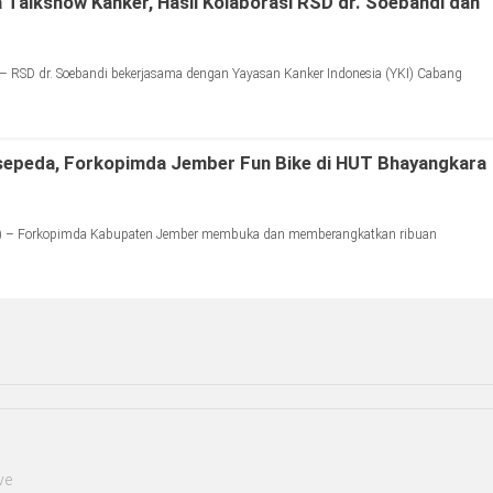
a Talkshow Kanker, Hasil Kolaborasi RSD dr. Soebandi dan
– RSD dr. Soebandi bekerjasama dengan Yayasan Kanker Indonesia (YKI) Cabang
sepeda, Forkopimda Jember Fun Bike di HUT Bhayangkara
) – Forkopimda Kabupaten Jember membuka dan memberangkatkan ribuan
ve