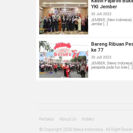
Kasih Fajarini Buk
YKI Jember
30 Juli 2023
JEMBER, (New Indonesia) 
Jember […]
Bareng Ribuan Pe
ke 77
30 Juli 2023
JEMBER, (News Indonesia
pesepeda pada fun bike […]
Redaksi
About Us
Indeks
© Copyright 2026 News Indonesia . All Right Reser