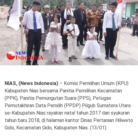
Politik
Gaya Hidup
Kesehatan
Kuliner
Otomotif
Iptek
Pendidikan
Ilmiah
NIAS, (News Indonesia)
– Komisi Pemilihan Umum (KPU)
Teknologi
Kabupaten Nias bersama Panitia Pemilihan Kecamatan
(PPK), Panitia Pemungutan Suara (PPS), Petugas
SosBud
Pemutakhiran Data Pemilih (PPDP) Pilgub Sumatera Utara
Sosial
Budaya
se-Kabupaten Nias rayakan natal tahun 2017 dan syukuran
tahun baru 2018, di halaman kantor Dinas Pertanian Hiliweto
Wisata
Gido, Kecamatan Gido, Kabupaten Nias. (13/01).