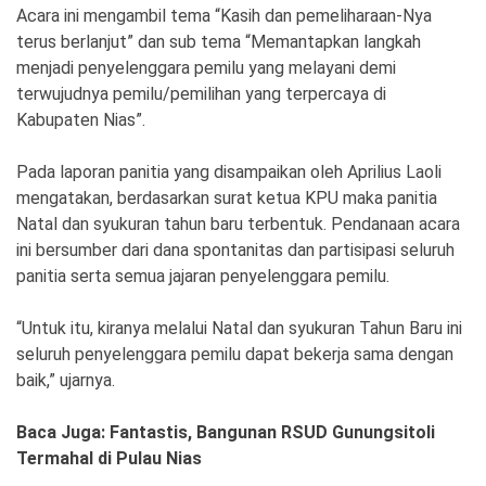
Ekonomi
Olahraga
Acara ini mengambil tema “Kasih dan pemeliharaan-Nya
terus berlanjut” dan sub tema “Memantapkan langkah
Indeks
Birokrasi
menjadi penyelenggara pemilu yang melayani demi
terwujudnya pemilu/pemilihan yang terpercaya di
Kabupaten Nias”.
Pada laporan panitia yang disampaikan oleh Aprilius Laoli
mengatakan, berdasarkan surat ketua KPU maka panitia
Natal dan syukuran tahun baru terbentuk. Pendanaan acara
ini bersumber dari dana spontanitas dan partisipasi seluruh
panitia serta semua jajaran penyelenggara pemilu.
“Untuk itu, kiranya melalui Natal dan syukuran Tahun Baru ini
©
Copyright
seluruh penyelenggara pemilu dapat bekerja sama dengan
2026
baik,” ujarnya.
News
Indonesia
.
All
Baca Juga: Fantastis, Bangunan RSUD Gunungsitoli
Right
Termahal di Pulau Nias
Reserve