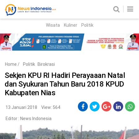
Wisata
Kuliner
Politik
HOME
Birokrasi
Parlemen
News
Home
/
Politik
Birokrasi
News Madura
Regional
Sekjen KPU RI Hadiri Perayaaan Natal
dan Syukuran Tahun Baru 2018 KPUD
Nasional
Kabupaten Nias
Peristiwa
13 Januari 2018
View: 564
Hukum
Kriminal
Editor :
News Indonesia
Korupsi