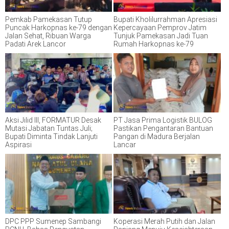
Pemkab Pamekasan Tutup
Bupati Kholilurrahman Apresiasi
Puncak Harkopnas ke-79 dengan
Kepercayaan Pemprov Jatim
Jalan Sehat, Ribuan Warga
Tunjuk Pamekasan Jadi Tuan
Padati Arek Lancor
Rumah Harkopnas ke-79
Aksi Jilid III, FORMATUR Desak
PT Jasa Prima Logistik BULOG
Mutasi Jabatan Tuntas Juli;
Pastikan Pengantaran Bantuan
Bupati Diminta Tindak Lanjuti
Pangan di Madura Berjalan
Aspirasi
Lancar
DPC PPP Sumenep Sambangi
Koperasi Merah Putih dan Jalan