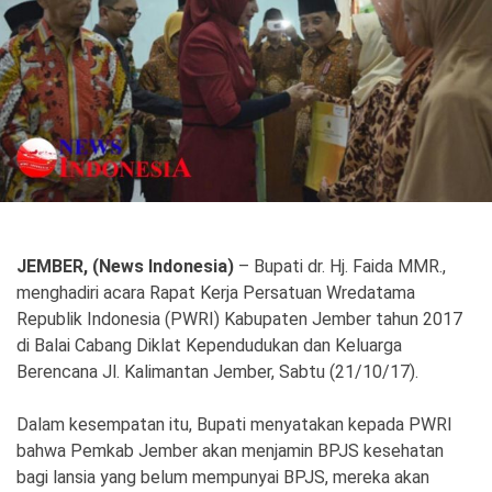
Politik
Gaya Hidup
Kesehatan
Kuliner
Otomotif
Iptek
Pendidikan
Ilmiah
JEMBER, (News Indonesia)
– Bupati dr. Hj. Faida MMR.,
menghadiri acara Rapat Kerja Persatuan Wredatama
Teknologi
Republik Indonesia (PWRI) Kabupaten Jember tahun 2017
di Balai Cabang Diklat Kependudukan dan Keluarga
SosBud
Berencana Jl. Kalimantan Jember, Sabtu (21/10/17).
Sosial
Budaya
Dalam kesempatan itu, Bupati menyatakan kepada PWRI
Wisata
bahwa Pemkab Jember akan menjamin BPJS kesehatan
bagi lansia yang belum mempunyai BPJS, mereka akan