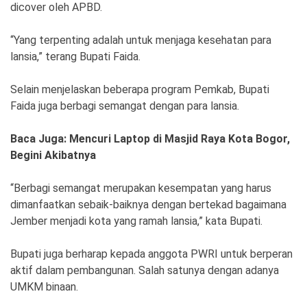
Ekonomi
Olahraga
dicover oleh APBD.
Indeks
Birokrasi
“Yang terpenting adalah untuk menjaga kesehatan para
lansia,” terang Bupati Faida.
Selain menjelaskan beberapa program Pemkab, Bupati
Faida juga berbagi semangat dengan para lansia.
Baca Juga: Mencuri Laptop di Masjid Raya Kota Bogor,
Begini Akibatnya
“Berbagi semangat merupakan kesempatan yang harus
dimanfaatkan sebaik-baiknya dengan bertekad bagaimana
©
Jember menjadi kota yang ramah lansia,” kata Bupati.
Copyright
2026
News
Indonesia
Bupati juga berharap kepada anggota PWRI untuk berperan
.
aktif dalam pembangunan. Salah satunya dengan adanya
All
Right
UMKM binaan.
Reserve