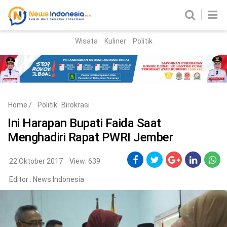
Wisata
Kuliner
Politik
HOME
Birokrasi
Parlemen
News
Home
/
Politik
Birokrasi
News Madura
Regional
Ini Harapan Bupati Faida Saat
Menghadiri Rapat PWRI Jember
Nasional
Peristiwa
22 Oktober 2017
View: 639
Editor :
News Indonesia
Hukum
Kriminal
Korupsi