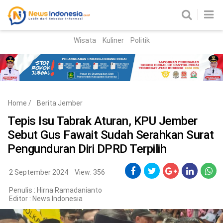
Wisata
Kuliner
Politik
HOME
Birokrasi
Parlemen
News
Home
/
Berita Jember
News Madura
Regional
Tepis Isu Tabrak Aturan, KPU Jember
Sebut Gus Fawait Sudah Serahkan Surat
Nasional
Pengunduran Diri DPRD Terpilih
Peristiwa
2 September 2024
View: 356
Hukum
Kriminal
Penulis : Hirna Ramadanianto
Editor :
News Indonesia
Korupsi