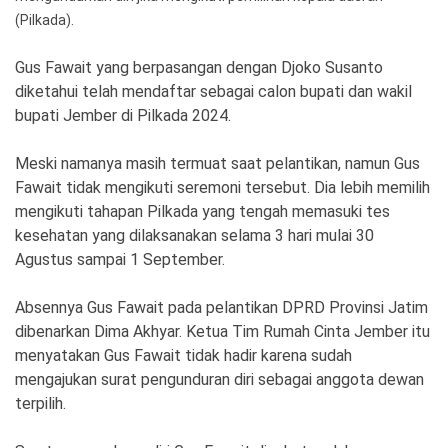
Ekonomi
Olahraga
(Pilkada).
Indeks
Birokrasi
Gus Fawait yang berpasangan dengan Djoko Susanto
diketahui telah mendaftar sebagai calon bupati dan wakil
bupati Jember di Pilkada 2024.
Meski namanya masih termuat saat pelantikan, namun Gus
Fawait tidak mengikuti seremoni tersebut. Dia lebih memilih
mengikuti tahapan Pilkada yang tengah memasuki tes
kesehatan yang dilaksanakan selama 3 hari mulai 30
Agustus sampai 1 September.
Absennya Gus Fawait pada pelantikan DPRD Provinsi Jatim
©
Copyright
dibenarkan Dima Akhyar. Ketua Tim Rumah Cinta Jember itu
2026
News
menyatakan Gus Fawait tidak hadir karena sudah
Indonesia
mengajukan surat pengunduran diri sebagai anggota dewan
.
All
terpilih.
Right
Reserve