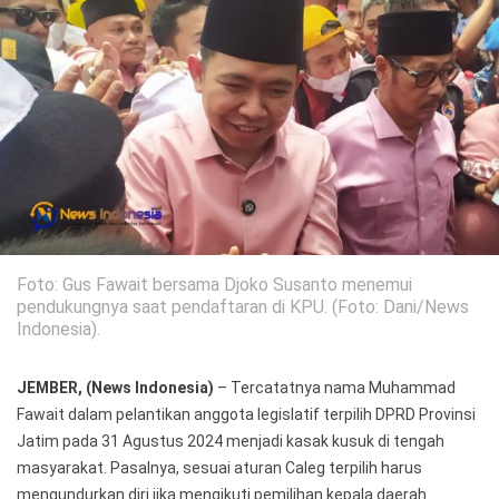
Politik
Gaya Hidup
Kesehatan
Kuliner
Otomotif
Iptek
Pendidikan
Ilmiah
Foto: Gus Fawait bersama Djoko Susanto menemui
Teknologi
pendukungnya saat pendaftaran di KPU. (Foto: Dani/News
Indonesia).
SosBud
JEMBER, (News Indonesia)
– Tercatatnya nama Muhammad
Sosial
Budaya
Fawait dalam pelantikan anggota legislatif terpilih DPRD Provinsi
Jatim pada 31 Agustus 2024 menjadi kasak kusuk di tengah
Wisata
masyarakat. Pasalnya, sesuai aturan Caleg terpilih harus
mengundurkan diri jika mengikuti pemilihan kepala daerah