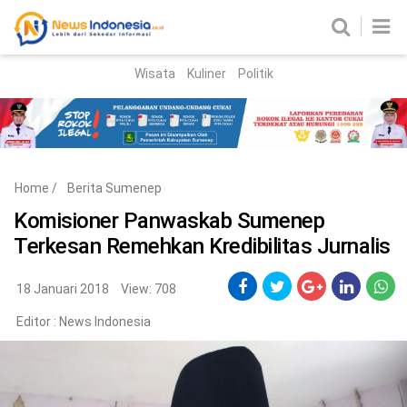
Wisata
Kuliner
Politik
HOME
Birokrasi
Parlemen
News
Home
/
Berita Sumenep
News Madura
Regional
Komisioner Panwaskab Sumenep
Terkesan Remehkan Kredibilitas Jurnalis
Nasional
Peristiwa
18 Januari 2018
View: 708
Editor :
News Indonesia
Hukum
Kriminal
Korupsi