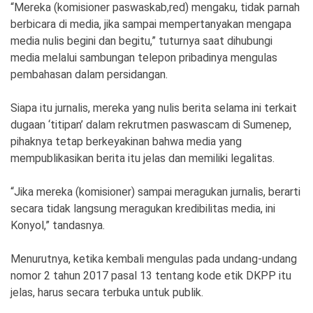
Ekonomi
Olahraga
“Mereka (komisioner paswaskab,red) mengaku, tidak parnah
berbicara di media, jika sampai mempertanyakan mengapa
Indeks
Birokrasi
media nulis begini dan begitu,” tuturnya saat dihubungi
media melalui sambungan telepon pribadinya mengulas
pembahasan dalam persidangan.
Siapa itu jurnalis, mereka yang nulis berita selama ini terkait
dugaan ‘titipan’ dalam rekrutmen paswascam di Sumenep,
pihaknya tetap berkeyakinan bahwa media yang
mempublikasikan berita itu jelas dan memiliki legalitas.
“Jika mereka (komisioner) sampai meragukan jurnalis, berarti
secara tidak langsung meragukan kredibilitas media, ini
©
Konyol,” tandasnya.
Copyright
2026
News
Indonesia
Menurutnya, ketika kembali mengulas pada undang-undang
.
nomor 2 tahun 2017 pasal 13 tentang kode etik DKPP itu
All
Right
jelas, harus secara terbuka untuk publik.
Reserve