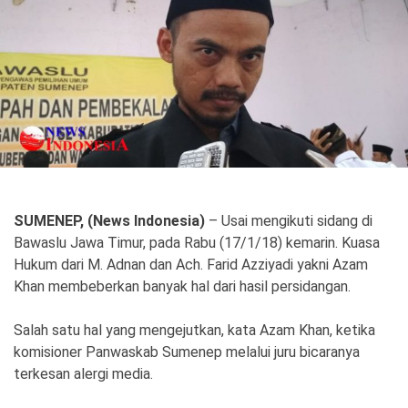
Politik
Gaya Hidup
Kesehatan
Kuliner
Otomotif
Iptek
Pendidikan
Ilmiah
SUMENEP, (News Indonesia)
– Usai mengikuti sidang di
Bawaslu Jawa Timur, pada Rabu (17/1/18) kemarin. Kuasa
Teknologi
Hukum dari M. Adnan dan Ach. Farid Azziyadi yakni Azam
Khan membeberkan banyak hal dari hasil persidangan.
SosBud
Salah satu hal yang mengejutkan, kata Azam Khan, ketika
Sosial
Budaya
komisioner Panwaskab Sumenep melalui juru bicaranya
Wisata
terkesan alergi media.