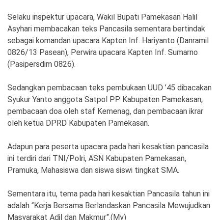
Ekonomi
Olahraga
Selaku inspektur upacara, Wakil Bupati Pamekasan Halil
Indeks
Birokrasi
Asyhari membacakan teks Pancasila sementara bertindak
sebagai komandan upacara Kapten Inf. Hariyanto (Danramil
0826/13 Pasean), Perwira upacara Kapten Inf. Sumarno
(Pasipersdim 0826).
Sedangkan pembacaan teks pembukaan UUD ’45 dibacakan
Syukur Yanto anggota Satpol PP Kabupaten Pamekasan,
pembacaan doa oleh staf Kemenag, dan pembacaan ikrar
oleh ketua DPRD Kabupaten Pamekasan.
Adapun para peserta upacara pada hari kesaktian pancasila
©
ini terdiri dari TNI/Polri, ASN Kabupaten Pamekasan,
Copyright
2026
Pramuka, Mahasiswa dan siswa siswi tingkat SMA.
News
Indonesia
.
Sementara itu, tema pada hari kesaktian Pancasila tahun ini
All
Right
adalah “Kerja Bersama Berlandaskan Pancasila Mewujudkan
Reserve
Masyarakat Adil dan Makmur”.(My)