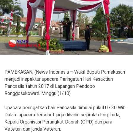
Politik
Gaya Hidup
Kesehatan
Kuliner
Otomotif
Iptek
Pendidikan
Ilmiah
PAMEKASAN, (News Indonesia – Wakil Bupati Pamekasan
menjadi inspektur upacara Peringatan Hari Kesaktian
Teknologi
Pancasila tahun 2017 di Lapangan Pendopo
Ronggosukowati. Minggu (1/10).
SosBud
Upacara peringatkan hari Pancasila dimulai pukul 07.30 Wib.
Sosial
Budaya
Dalam upacara tersebut juga dihadiri sejumlah Forpimda,
Wisata
Kepala Organisasi Perangkat Daerah (OPD) dan para
Vetetan dan janda Veteran.