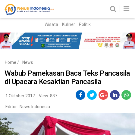
Wisata
Kuliner
Politik
HOME
Birokrasi
Parlemen
News
Home
/
News
News Madura
Regional
Wabub Pamekasan Baca Teks Pancasila
di Upacara Kesaktian Pancasila
Nasional
Peristiwa
1 Oktober 2017
View: 887
Editor :
News Indonesia
Hukum
Kriminal
Korupsi