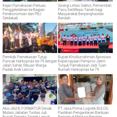
Kejari Pamekasan Perluas
Sinergi Lintas Sektor, Pemerintah
Penggeledahan ke Bagian
Pacu Sertifikasi Tanah bagi
Perekonomian dan PBJ
Masyarakat Berpenghasilan
Setdakab
Rendah
Pemkab Pamekasan Tutup
Bupati Kholilurrahman Apresiasi
Puncak Harkopnas ke-79 dengan
Kepercayaan Pemprov Jatim
Jalan Sehat, Ribuan Warga
Tunjuk Pamekasan Jadi Tuan
Padati Arek Lancor
Rumah Harkopnas ke-79
Aksi Jilid III, FORMATUR Desak
PT Jasa Prima Logistik BULOG
Mutasi Jabatan Tuntas Juli;
Pastikan Pengantaran Bantuan
Bupati Diminta Tindak Lanjuti
Pangan di Madura Berjalan