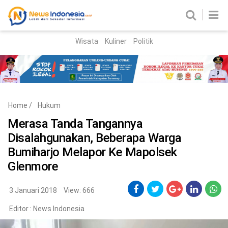
Wisata
Kuliner
Politik
HOME
Birokrasi
Parlemen
News
Home
/
Hukum
News Madura
Regional
Merasa Tanda Tangannya
Disalahgunakan, Beberapa Warga
Nasional
Bumiharjo Melapor Ke Mapolsek
Peristiwa
Glenmore
Hukum
Kriminal
3 Januari 2018
View: 666
Korupsi
Editor :
News Indonesia