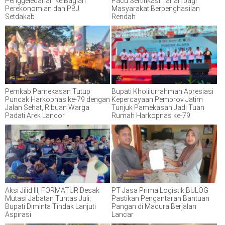
Penggeledahan ke Bagian
Pacu Sertifikasi Tanah bagi
Perekonomian dan PBJ
Masyarakat Berpenghasilan
Setdakab
Rendah
Pemkab Pamekasan Tutup
Bupati Kholilurrahman Apresiasi
Puncak Harkopnas ke-79 dengan
Kepercayaan Pemprov Jatim
Jalan Sehat, Ribuan Warga
Tunjuk Pamekasan Jadi Tuan
Padati Arek Lancor
Rumah Harkopnas ke-79
Aksi Jilid III, FORMATUR Desak
PT Jasa Prima Logistik BULOG
Mutasi Jabatan Tuntas Juli;
Pastikan Pengantaran Bantuan
Bupati Diminta Tindak Lanjuti
Pangan di Madura Berjalan
Aspirasi
Lancar