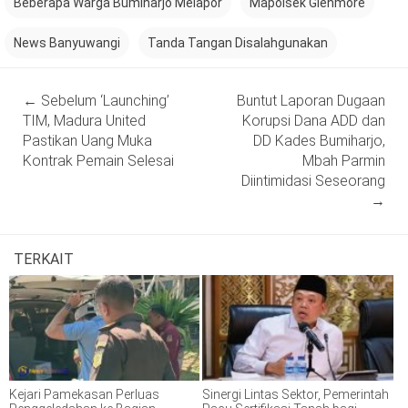
Beberapa Warga Bumiharjo Melapor
Mapolsek Glenmore
News Banyuwangi
Tanda Tangan Disalahgunakan
Post
←
Sebelum ‘Launching’
Buntut Laporan Dugaan
navigation
TIM, Madura United
Korupsi Dana ADD dan
Pastikan Uang Muka
DD Kades Bumiharjo,
Kontrak Pemain Selesai
Mbah Parmin
Diintimidasi Seseorang
→
TERKAIT
Kejari Pamekasan Perluas
Sinergi Lintas Sektor, Pemerintah