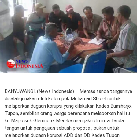
Politik
Gaya Hidup
Kesehatan
Kuliner
Otomotif
Iptek
Pendidikan
Ilmiah
Teknologi
BANYUWANGI, (News Indonesia) – Merasa tanda tangannya
SosBud
disalahgunakan oleh kelompok Mohamad Sholeh untuk
melaporkan dugaan korupsi yang dilakukan Kades Bumiharjo,
Sosial
Budaya
Tupon, sembilan orang warga berencana melaporkan hal itu
ke Mapolsek Glenmore. Mereka mengaku dimintai tanda
Wisata
tangan untuk pengajuan sebuah proposal, bukan untuk
melaporkan dugaan korupsi ADD dan DD Kades Tupon.