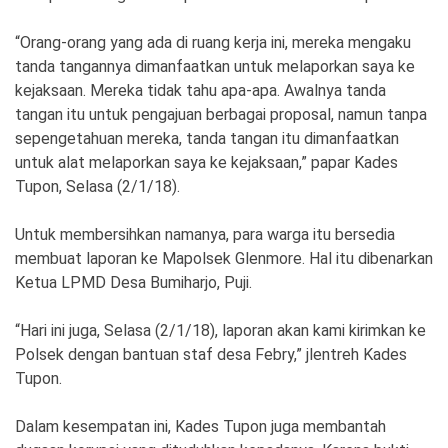
Ekonomi
Olahraga
“Orang-orang yang ada di ruang kerja ini, mereka mengaku
Indeks
Birokrasi
tanda tangannya dimanfaatkan untuk melaporkan saya ke
kejaksaan. Mereka tidak tahu apa-apa. Awalnya tanda
tangan itu untuk pengajuan berbagai proposal, namun tanpa
sepengetahuan mereka, tanda tangan itu dimanfaatkan
untuk alat melaporkan saya ke kejaksaan,” papar Kades
Tupon, Selasa (2/1/18).
Untuk membersihkan namanya, para warga itu bersedia
membuat laporan ke Mapolsek Glenmore. Hal itu dibenarkan
Ketua LPMD Desa Bumiharjo, Puji.
©
Copyright
“Hari ini juga, Selasa (2/1/18), laporan akan kami kirimkan ke
2026
News
Polsek dengan bantuan staf desa Febry,” jlentreh Kades
Indonesia
Tupon.
.
All
Right
Reserve
Dalam kesempatan ini, Kades Tupon juga membantah