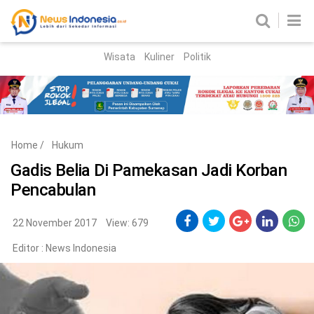
Wisata
Kuliner
Politik
HOME
Birokrasi
Parlemen
News
Home
/
Hukum
News Madura
Regional
Gadis Belia Di Pamekasan Jadi Korban
Pencabulan
Nasional
Peristiwa
22 November 2017
View: 679
Editor :
News Indonesia
Hukum
Kriminal
Korupsi