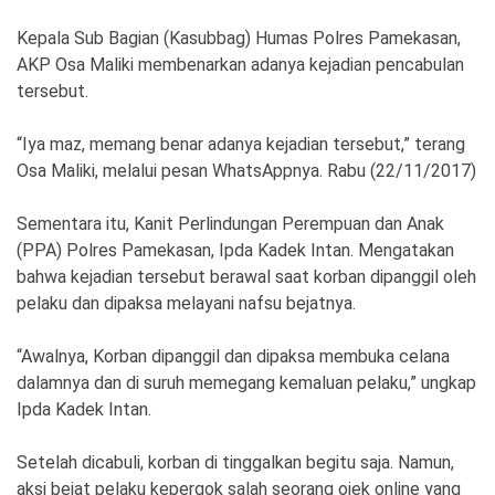
Ekonomi
Olahraga
Kepala Sub Bagian (Kasubbag) Humas Polres Pamekasan,
Indeks
Birokrasi
AKP Osa Maliki membenarkan adanya kejadian pencabulan
tersebut.
“Iya maz, memang benar adanya kejadian tersebut,” terang
Osa Maliki, melalui pesan WhatsAppnya. Rabu (22/11/2017)
Sementara itu, Kanit Perlindungan Perempuan dan Anak
(PPA) Polres Pamekasan, Ipda Kadek Intan. Mengatakan
bahwa kejadian tersebut berawal saat korban dipanggil oleh
pelaku dan dipaksa melayani nafsu bejatnya.
©
“Awalnya, Korban dipanggil dan dipaksa membuka celana
Copyright
2026
dalamnya dan di suruh memegang kemaluan pelaku,” ungkap
News
Indonesia
Ipda Kadek Intan.
.
All
Right
Setelah dicabuli, korban di tinggalkan begitu saja. Namun,
Reserve
aksi bejat pelaku kepergok salah seorang ojek online yang