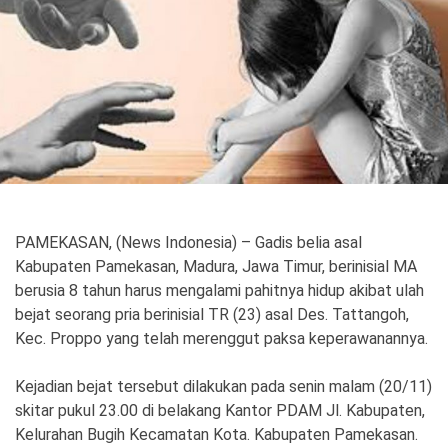
Politik
Gaya Hidup
Kesehatan
Kuliner
Otomotif
Iptek
Pendidikan
Ilmiah
PAMEKASAN, (News Indonesia) – Gadis belia asal
Kabupaten Pamekasan, Madura, Jawa Timur, berinisial MA
Teknologi
berusia 8 tahun harus mengalami pahitnya hidup akibat ulah
bejat seorang pria berinisial TR (23) asal Des. Tattangoh,
SosBud
Kec. Proppo yang telah merenggut paksa keperawanannya.
Sosial
Budaya
Kejadian bejat tersebut dilakukan pada senin malam (20/11)
Wisata
skitar pukul 23.00 di belakang Kantor PDAM Jl. Kabupaten,
Kelurahan Bugih Kecamatan Kota. Kabupaten Pamekasan.