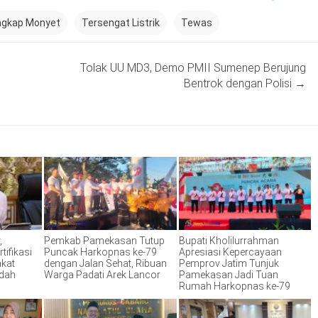
ngkap Monyet
Tersengat Listrik
Tewas
Tolak UU MD3, Demo PMII Sumenep Berujung
Bentrok dengan Polisi
→
,
Pemkab Pamekasan Tutup
Bupati Kholilurrahman
tifikasi
Puncak Harkopnas ke-79
Apresiasi Kepercayaan
akat
dengan Jalan Sehat, Ribuan
Pemprov Jatim Tunjuk
ndah
Warga Padati Arek Lancor
Pamekasan Jadi Tuan
Rumah Harkopnas ke-79