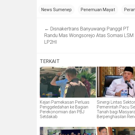
News Sumenep
Penemuan Mayat
Pera
Post
←
Disnakertrans Banyuwangi Panggil PT
navigation
Randu Mas Wongsorejo Atas Somasi LSM
LP2HI
TERKAIT
Kejari Pamekasan Perluas
Sinergi Lintas Sektor
Penggeledahan ke Bagian
Pemerintah Pacu Ser
Perekonomian dan PBJ
Tanah bagi Masyar
Setdakab
Berpenghasilan Re