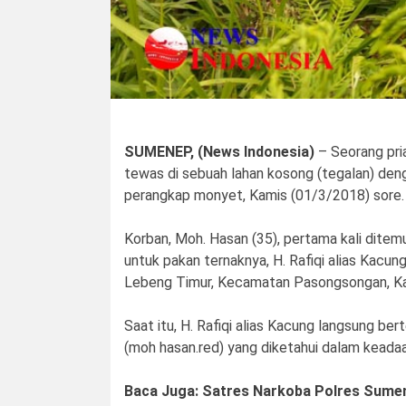
SUMENEP, (News Indonesia)
– Seorang pri
tewas di sebuah lahan kosong (tegalan) denga
perangkap monyet, Kamis (01/3/2018) sore.
Korban, Moh. Hasan (35), pertama kali dite
untuk pakan ternaknya, H. Rafiqi alias Kacu
Lebeng Timur, Kecamatan Pasongsongan, Ka
Saat itu, H. Rafiqi alias Kacung langsung b
(moh hasan.red) yang diketahui dalam keada
Baca Juga: Satres Narkoba Polres Sume