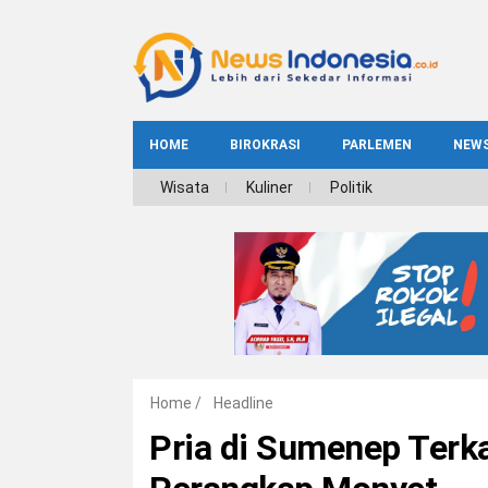
HOME
BIROKRASI
PARLEMEN
NEW
NE
Wisata
Kuliner
Politik
INDEKS
BIROKRASI
REG
NAS
Home
/
Headline
Pria di Sumenep Terka