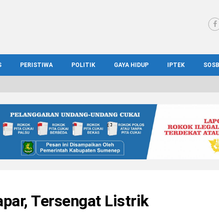
S
PERISTIWA
POLITIK
GAYA HIDUP
IPTEK
SOS
WS MADURA
HUKUM
KESEHATAN
PENDIDIKAN
SOS
IONAL
KRIMINAL
KULINER
ILMIAH
BUD
IONAL
KORUPSI
OTOMOTIF
TEKNOLOGI
WIS
par, Tersengat Listrik