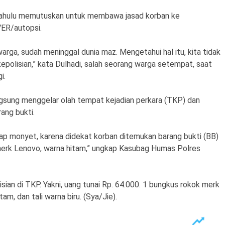
h dahulu memutuskan untuk membawa jasad korban ke
ER/autopsi.
arga, sudah meninggal dunia maz. Mengetahui hal itu, kita tidak
polisian,” kata Dulhadi, salah seorang warga setempat, saat
i.
ngsung menggelar olah tempat kejadian perkara (TKP) dan
ang bukti.
gkap monyet, karena didekat korban ditemukan barang bukti (BB)
merk Lenovo, warna hitam,” ungkap Kasubag Humas Polres
isian di TKP. Yakni, uang tunai Rp. 64.000. 1 bungkus rokok merk
m, dan tali warna biru. (Sya/Jie).