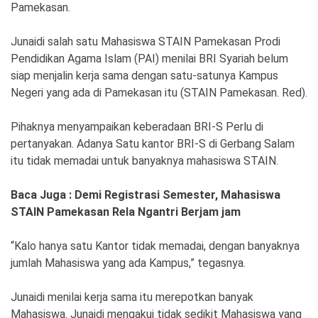
Ekonomi
Olahraga
Pamekasan.
Indeks
Birokrasi
Junaidi salah satu Mahasiswa STAIN Pamekasan Prodi
Pendidikan Agama Islam (PAI) menilai BRI Syariah belum
siap menjalin kerja sama dengan satu-satunya Kampus
Negeri yang ada di Pamekasan itu (STAIN Pamekasan. Red).
Pihaknya menyampaikan keberadaan BRI-S Perlu di
pertanyakan. Adanya Satu kantor BRI-S di Gerbang Salam
itu tidak memadai untuk banyaknya mahasiswa STAIN.
Baca Juga : Demi Registrasi Semester, Mahasiswa
STAIN Pamekasan Rela Ngantri Berjam jam
©
Copyright
2026
“Kalo hanya satu Kantor tidak memadai, dengan banyaknya
News
Indonesia
jumlah Mahasiswa yang ada Kampus,” tegasnya.
.
All
Right
Junaidi menilai kerja sama itu merepotkan banyak
Reserve
Mahasiswa. Junaidi mengakui tidak sedikit Mahasiswa yang