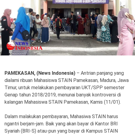
Politik
Gaya Hidup
Kesehatan
Kuliner
Otomotif
Iptek
Pendidikan
Ilmiah
PAMEKASAN, (News Indonesia)
– Antrian panjang yang
dialami ribuan Mahasiswa STAIN Pamekasan, Madura, Jawa
Teknologi
Timur, untuk melakukan pembayaran UKT/SPP semester
Genap tahun 2018/2019, menunai banyak kontroversi di
SosBud
kalangan Mahasiswa STAIN Pamekasan, Kamis (11/01).
Sosial
Budaya
Dalam malakukan pembayaran, Mahasiwa STAIN harus
Wisata
ngantri berjam-jam. Baik yang akan bayar di Kantor BRI
Syariah (BRI-S) atau-pun yang bayar di Kampus STAIN