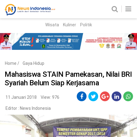
Wisata
Kuliner
Politik
HOME
Birokrasi
Parlemen
News
Home
/
Gaya Hidup
News Madura
Regional
Mahasiswa STAIN Pamekasan, Nilai BRI
Syariah Belum Siap Kerjasama
Nasional
Peristiwa
11 Januari 2018
View: 976
Editor :
News Indonesia
Hukum
Kriminal
Korupsi