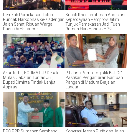
Pemkab Pamekasan Tutup
Bupati Kholilurrahman Apresiasi
Puncak Harkopnas ke-79 dengan
Kepercayaan Pemprov Jatim
Jalan Sehat, Ribuan Warga
Tunjuk Pamekasan Jadi Tuan
Padati Arek Lancor
Rumah Harkopnas ke-79
Aksi Jilid III, FORMATUR Desak
PT Jasa Prima Logistik BULOG
Mutasi Jabatan Tuntas Juli;
Pastikan Pengantaran Bantuan
Bupati Diminta Tindak Lanjuti
Pangan di Madura Berjalan
Aspirasi
Lancar
DPC PPP Sumenep Sambangi
Koperasi Merah Putih dan Jalan