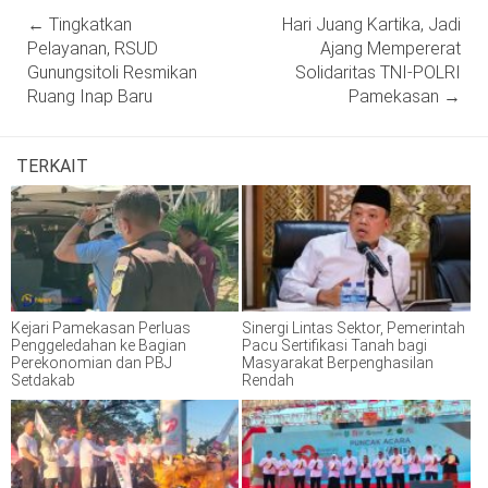
Post
←
Tingkatkan
Hari Juang Kartika, Jadi
navigation
Pelayanan, RSUD
Ajang Mempererat
Gunungsitoli Resmikan
Solidaritas TNI-POLRI
Ruang Inap Baru
Pamekasan
→
TERKAIT
Kejari Pamekasan Perluas
Sinergi Lintas Sektor, Pemerintah
Penggeledahan ke Bagian
Pacu Sertifikasi Tanah bagi
Perekonomian dan PBJ
Masyarakat Berpenghasilan
Setdakab
Rendah