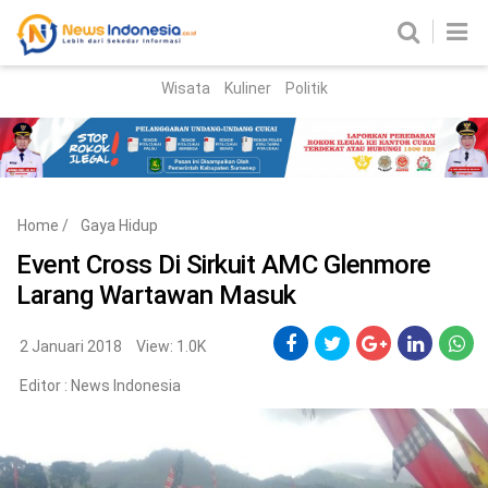
Wisata
Kuliner
Politik
HOME
Birokrasi
Parlemen
News
Home
/
Gaya Hidup
News Madura
Regional
Event Cross Di Sirkuit AMC Glenmore
Larang Wartawan Masuk
Nasional
Peristiwa
2 Januari 2018
View: 1.0K
Editor :
News Indonesia
Hukum
Kriminal
Korupsi