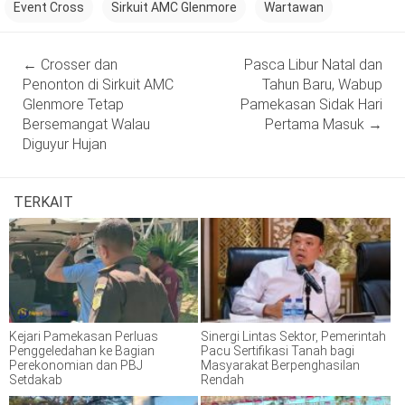
Event Cross
Sirkuit AMC Glenmore
Wartawan
Post
←
Crosser dan
Pasca Libur Natal dan
navigation
Penonton di Sirkuit AMC
Tahun Baru, Wabup
Glenmore Tetap
Pamekasan Sidak Hari
Bersemangat Walau
Pertama Masuk
→
Diguyur Hujan
TERKAIT
Kejari Pamekasan Perluas
Sinergi Lintas Sektor, Pemerintah
Penggeledahan ke Bagian
Pacu Sertifikasi Tanah bagi
Perekonomian dan PBJ
Masyarakat Berpenghasilan
Setdakab
Rendah