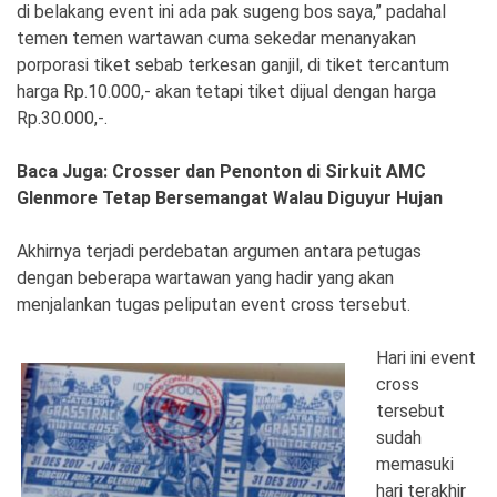
Ekonomi
Olahraga
di belakang event ini ada pak sugeng bos saya,” padahal
temen temen wartawan cuma sekedar menanyakan
Indeks
Birokrasi
porporasi tiket sebab terkesan ganjil, di tiket tercantum
harga Rp.10.000,- akan tetapi tiket dijual dengan harga
Rp.30.000,-.
Baca Juga: Crosser dan Penonton di Sirkuit AMC
Glenmore Tetap Bersemangat Walau Diguyur Hujan
Akhirnya terjadi perdebatan argumen antara petugas
dengan beberapa wartawan yang hadir yang akan
menjalankan tugas peliputan event cross tersebut.
©
Hari ini event
Copyright
2026
cross
News
Indonesia
tersebut
.
sudah
All
Right
memasuki
Reserve
hari terakhir