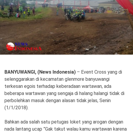
Politik
Gaya Hidup
Kesehatan
Kuliner
Otomotif
Iptek
Pendidikan
Ilmiah
BANYUWANGI, (News Indonesia)
– Event Cross yang di
selenggarakan di kecamatan glenmore banyuwangi
Teknologi
terkesan egois terhadap keberadaan wartawan, ada
beberapa wartawan yang sengaja di halang halangi tidak di
SosBud
perbolehkan masuk dengan alasan tidak jelas, Senin
(1/1/2018).
Sosial
Budaya
Wisata
Bahkan ada salah satu petugas loket yang arogan dengan
nada lantang ucap ”Gak takut walau kamu wartawan karena