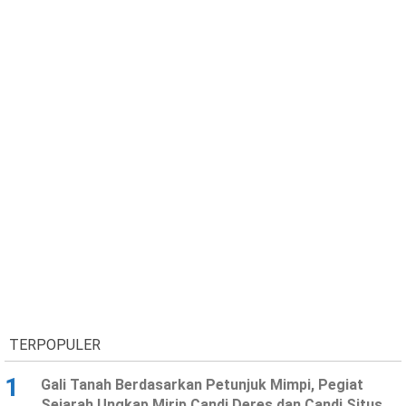
TERPOPULER
1
Gali Tanah Berdasarkan Petunjuk Mimpi, Pegiat
Sejarah Ungkap Mirip Candi Deres dan Candi Situs