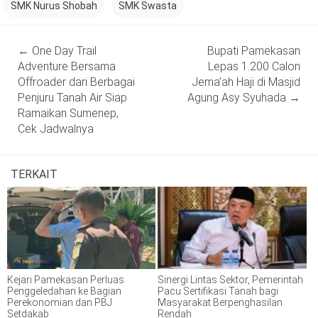
SMK Nurus Shobah
SMK Swasta
Post
←
One Day Trail
Bupati Pamekasan
navigation
Adventure Bersama
Lepas 1.200 Calon
Offroader dari Berbagai
Jema’ah Haji di Masjid
Penjuru Tanah Air Siap
Agung Asy Syuhada
→
Ramaikan Sumenep,
Cek Jadwalnya
TERKAIT
Kejari Pamekasan Perluas
Sinergi Lintas Sektor, Pemerintah
Penggeledahan ke Bagian
Pacu Sertifikasi Tanah bagi
Perekonomian dan PBJ
Masyarakat Berpenghasilan
Setdakab
Rendah