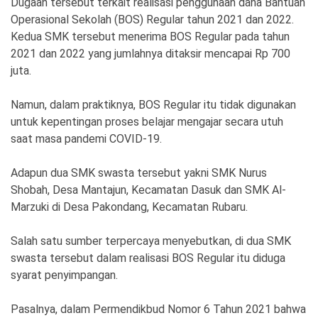
Dugaan tersebut terkait realisasi penggunaan dana Bantuan
Ekonomi
Olahraga
Operasional Sekolah (BOS) Regular tahun 2021 dan 2022.
Kedua SMK tersebut menerima BOS Regular pada tahun
Indeks
Birokrasi
2021 dan 2022 yang jumlahnya ditaksir mencapai Rp 700
juta.
Namun, dalam praktiknya, BOS Regular itu tidak digunakan
untuk kepentingan proses belajar mengajar secara utuh
saat masa pandemi COVID-19.
Adapun dua SMK swasta tersebut yakni SMK Nurus
Shobah, Desa Mantajun, Kecamatan Dasuk dan SMK Al-
Marzuki di Desa Pakondang, Kecamatan Rubaru.
©
Copyright
Salah satu sumber terpercaya menyebutkan, di dua SMK
2026
News
swasta tersebut dalam realisasi BOS Regular itu diduga
Indonesia
.
syarat penyimpangan.
All
Right
Reserve
Pasalnya, dalam Permendikbud Nomor 6 Tahun 2021 bahwa