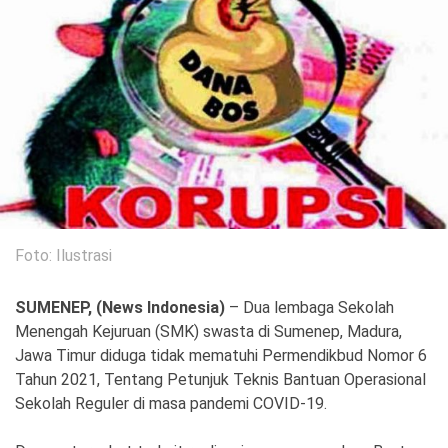
Politik
Gaya Hidup
Kesehatan
Kuliner
Otomotif
Iptek
Pendidikan
Ilmiah
Foto: Ilustrasi
Teknologi
SUMENEP, (News Indonesia)
– Dua lembaga Sekolah
SosBud
Menengah Kejuruan (SMK) swasta di Sumenep, Madura,
Jawa Timur diduga tidak mematuhi Permendikbud Nomor 6
Sosial
Budaya
Tahun 2021, Tentang Petunjuk Teknis Bantuan Operasional
Sekolah Reguler di masa pandemi COVID-19.
Wisata