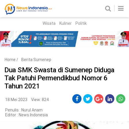
Wisata
Kuliner
Politik
HOME
Birokrasi
Parlemen
News
Home
/
Berita Sumenep
News Madura
Regional
Dua SMK Swasta di Sumenep Diduga
Tak Patuhi Permendikbud Nomor 6
Nasional
Tahun 2021
Peristiwa
18 Mei 2023
View: 824
Hukum
Kriminal
Penulis : Nurul Anam
Editor :
News Indonesia
Korupsi