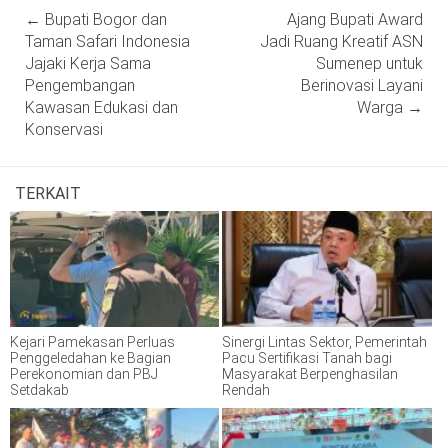
Post
←
Bupati Bogor dan
Ajang Bupati Award
navigation
Taman Safari Indonesia
Jadi Ruang Kreatif ASN
Jajaki Kerja Sama
Sumenep untuk
Pengembangan
Berinovasi Layani
Kawasan Edukasi dan
Warga
→
Konservasi
TERKAIT
Kejari Pamekasan Perluas
Sinergi Lintas Sektor, Pemerintah
Penggeledahan ke Bagian
Pacu Sertifikasi Tanah bagi
Perekonomian dan PBJ
Masyarakat Berpenghasilan
Setdakab
Rendah