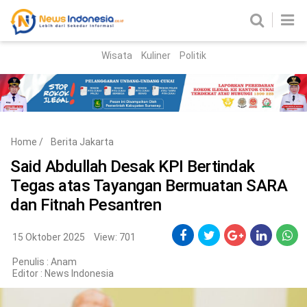
Wisata
Kuliner
Politik
HOME
Birokrasi
Parlemen
News
Home
/
Berita Jakarta
News Madura
Regional
Said Abdullah Desak KPI Bertindak
Tegas atas Tayangan Bermuatan SARA
Nasional
dan Fitnah Pesantren
Peristiwa
15 Oktober 2025
View: 701
Hukum
Kriminal
Penulis : Anam
Editor :
News Indonesia
Korupsi