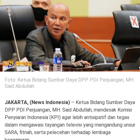
Politik
Gaya Hidup
Kesehatan
Kuliner
Otomotif
Iptek
Pendidikan
Ilmiah
Foto: Ketua Bidang Sumber Daya DPP PDI Perjuangan, MH.
Teknologi
Said Abdullah.
SosBud
JAKARTA, (News Indonesia)
– Ketua Bidang Sumber Daya
DPP PDI Perjuangan, MH. Said Abdullah, mendesak Komisi
Sosial
Budaya
Penyiaran Indonesia (KPI) agar lebih antisipatif dan tegas
dalam mengawasi tayangan televisi yang mengandung unsur
Wisata
SARA, fitnah, serta pelecehan terhadap lembaga
keagamaan.