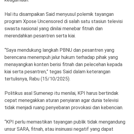
Ekonomi
Olahraga
Hal itu disampaikan Said menyusul polemik tayangan
Indeks
Birokrasi
program Xpose Uncensored di salah satu stasiun televisi
swasta nasional yang dinilai menebar fitnah dan
merendahkan pesantren serta kiai.
“Saya mendukung langkah PBNU dan pesantren yang
berencana menempuh jalur hukum terhadap pihak yang
menayangkan konten berisi fitnah dan pelecehan kepada
kiai serta pesantren,” tegas Said dalam keterangan
tertulisnya, Rabu (15/10/2025).
Politikus asal Sumenep itu menilai, KPI harus bertindak
©
Copyright
cepat menegakkan aturan penyiaran agar dunia televisi
2026
News
tidak menjadi ruang penyebaran provokasi dan kebencian.
Indonesia
.
All
“KPI perlu memastikan tayangan publik tidak mengandung
Right
Reserve
unsur SARA, fitnah, atau insinuasi negatif yang dapat