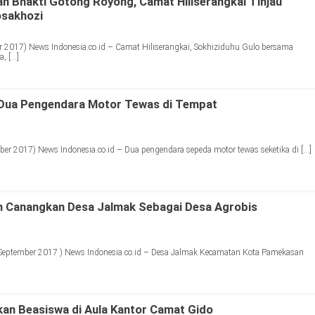
n Bhakti Gotong Royong, Camat Hiliserangkai Tinjau
osakhozi
 2017) News Indonesia.co.id – Camat Hiliserangkai, Sokhiziduhu Gulo bersama
, […]
 Dua Pengendara Motor Tewas di Tempat
r 2017) News Indonesia.co.id – Dua pengendara sepeda motor tewas seketika di […]
Canangkan Desa Jalmak Sebagai Desa Agrobis
ptember 2017 ) News Indonesia.co.id – Desa Jalmak Kecamatan Kota Pamekasan
kan Beasiswa di Aula Kantor Camat Gido