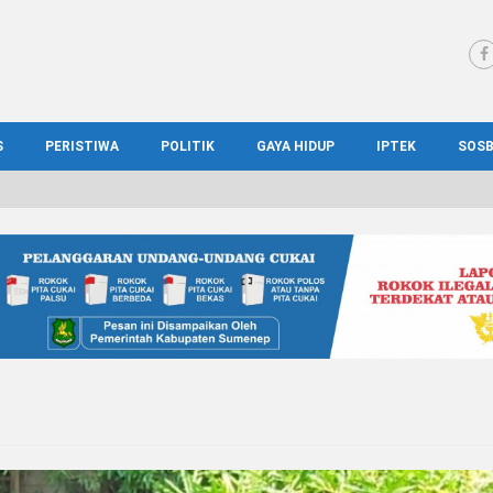
S
PERISTIWA
POLITIK
GAYA HIDUP
IPTEK
SOS
WS MADURA
HUKUM
KESEHATAN
PENDIDIKAN
SOS
IONAL
KRIMINAL
KULINER
ILMIAH
BUD
IONAL
KORUPSI
OTOMOTIF
TEKNOLOGI
WIS