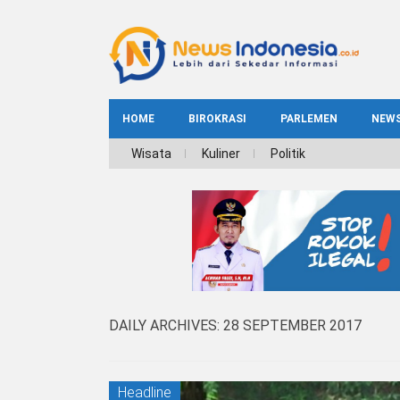
HOME
BIROKRASI
PARLEMEN
NEW
NE
Wisata
Kuliner
Politik
INDEKS
BIROKRASI
REG
NAS
DAILY ARCHIVES:
28 SEPTEMBER 2017
Headline