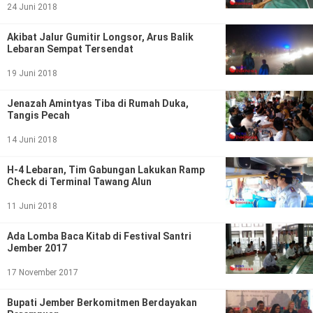
Ekonomi
Olahraga
24 Juni 2018
Indeks
Birokrasi
Akibat Jalur Gumitir Longsor, Arus Balik
Lebaran Sempat Tersendat
19 Juni 2018
Jenazah Amintyas Tiba di Rumah Duka,
Tangis Pecah
14 Juni 2018
H-4 Lebaran, Tim Gabungan Lakukan Ramp
Check di Terminal Tawang Alun
11 Juni 2018
©
Copyright
2026
Ada Lomba Baca Kitab di Festival Santri
News
Jember 2017
Indonesia
.
17 November 2017
All
Right
Reserve
Bupati Jember Berkomitmen Berdayakan