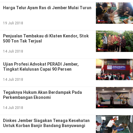
Politik
Harga Telur Ayam Ras di Jember Mulai Turun
Gaya Hidup
19 Juli 2018
Kesehatan
Kuliner
Penjualan Tembakau di Klaten Kendor, Stok
Otomotif
500 Ton Tak Terjual
14 Juli 2018
Iptek
Ujian Profesi Advokat PERADI Jember,
Pendidikan
Ilmiah
Tingkat Kelulusan Capai 90 Persen
14 Juli 2018
Teknologi
Tegaknya Hukum Akan Berdampak Pada
SosBud
Perkembangan Ekonomi
Sosial
Budaya
14 Juli 2018
Dinkes Jember Siagakan Tenaga Kesehatan
Wisata
Untuk Korban Banjir Bandang Banyuwangi