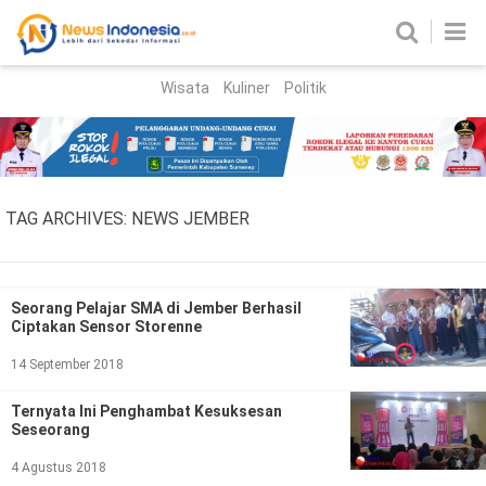
Wisata
Kuliner
Politik
HOME
Birokrasi
Parlemen
News
TAG ARCHIVES:
NEWS JEMBER
News Madura
Regional
Nasional
Seorang Pelajar SMA di Jember Berhasil
Ciptakan Sensor Storenne
Peristiwa
14 September 2018
Hukum
Kriminal
Ternyata Ini Penghambat Kesuksesan
Seseorang
Korupsi
4 Agustus 2018