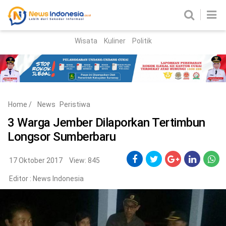
Wisata
Kuliner
Politik
HOME
Birokrasi
Parlemen
News
Home
/
News
Peristiwa
News Madura
Regional
3 Warga Jember Dilaporkan Tertimbun
Longsor Sumberbaru
Nasional
Peristiwa
17 Oktober 2017
View: 845
Editor :
News Indonesia
Hukum
Kriminal
Korupsi