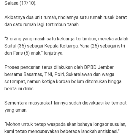
Ekonomi
Olahraga
Selasa (17/10).
Indeks
Birokrasi
Akibatnya dua unit rumah, rinciannya satu rumah rusak berat
dan satu rumah lagi tertimbun tanah.
“3 orang yang masih satu keluarga tertimbun, mereka adalah
Saiful (35) sebagai Kepala Keluarga, Yana (25) sebagai istri
dan Faris (5) anak,” lanjutnya.
Proses pencarian terus dilakukan oleh BPBD Jember
bersama Basarnas, TNI, Polri, Sukarelawan dan warga
setempat, namun ketiga korban belum ditemukan hingga
berita ini dirilis.
©
Copyright
2026
Sementara masyarakat lainnya sudah dievakuasi ke tempat
News
Indonesia
yang aman.
.
All
Right
“Mohon untuk tetap waspada akan bahaya longsor susulan,
Reserve
kami tetap mengupayakan beberapa langkah antisipasi,”