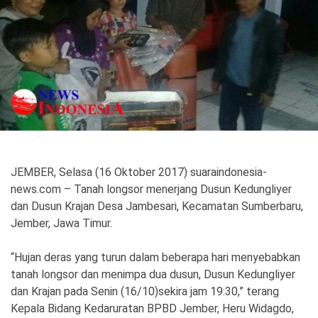
Politik
Gaya Hidup
Kesehatan
Kuliner
Otomotif
Iptek
Pendidikan
Ilmiah
JEMBER, Selasa (16 Oktober 2017) suaraindonesia-
news.com – Tanah longsor menerjang Dusun Kedungliyer
Teknologi
dan Dusun Krajan Desa Jambesari, Kecamatan Sumberbaru,
Jember, Jawa Timur.
SosBud
“Hujan deras yang turun dalam beberapa hari menyebabkan
Sosial
Budaya
tanah longsor dan menimpa dua dusun, Dusun Kedungliyer
Wisata
dan Krajan pada Senin (16/10)sekira jam 19:30,” terang
Kepala Bidang Kedaruratan BPBD Jember, Heru Widagdo,