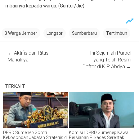
imbaunya kepada warga. (Guntur/Jie)
3 Warga Jember
Longsor
Sumberbaru
Tertimbun
Post
←
Aktifis dan Ritus
Ini Sejumlah Parpol
navigation
Mahalnya
yang Telah Resmi
Daftar di KIP Abdya
→
TERKAIT
DPRD Sumenep Soroti
Komisi I DPRD Sumenep Kawal
Kekosongan Jabatan Strategis di
Persiapan Pilkades Serentak