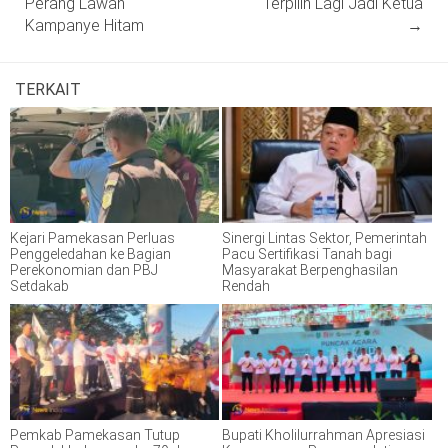
Perang Lawan
Terpilih Lagi Jadi Ketua
Kampanye Hitam
→
TERKAIT
Kejari Pamekasan Perluas
Sinergi Lintas Sektor, Pemerintah
Penggeledahan ke Bagian
Pacu Sertifikasi Tanah bagi
Perekonomian dan PBJ
Masyarakat Berpenghasilan
Setdakab
Rendah
Pemkab Pamekasan Tutup
Bupati Kholilurrahman Apresiasi