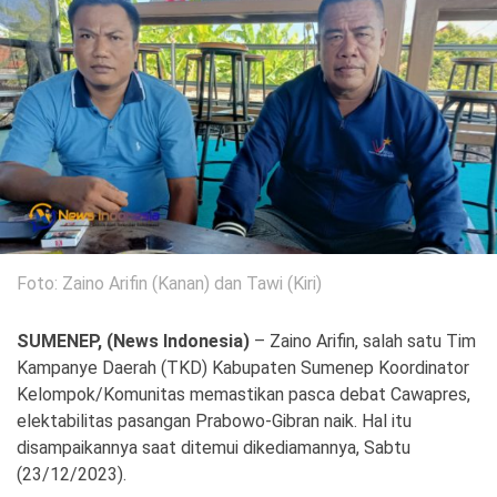
Politik
Gaya Hidup
Kesehatan
Kuliner
Otomotif
Iptek
Pendidikan
Ilmiah
Foto: Zaino Arifin (Kanan) dan Tawi (Kiri)
Teknologi
SUMENEP, (News Indonesia)
– Zaino Arifin, salah satu Tim
SosBud
Kampanye Daerah (TKD) Kabupaten Sumenep Koordinator
Kelompok/Komunitas memastikan pasca debat Cawapres,
Sosial
Budaya
elektabilitas pasangan Prabowo-Gibran naik. Hal itu
disampaikannya saat ditemui dikediamannya, Sabtu
Wisata
(23/12/2023).