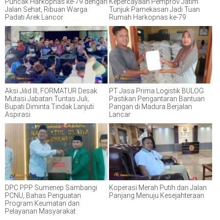
Puncak Harkopnas ke-79 dengan
Kepercayaan Pemprov Jatim
Jalan Sehat, Ribuan Warga
Tunjuk Pamekasan Jadi Tuan
Padati Arek Lancor
Rumah Harkopnas ke-79
Aksi Jilid III, FORMATUR Desak
PT Jasa Prima Logistik BULOG
Mutasi Jabatan Tuntas Juli;
Pastikan Pengantaran Bantuan
Bupati Diminta Tindak Lanjuti
Pangan di Madura Berjalan
Aspirasi
Lancar
DPC PPP Sumenep Sambangi
Koperasi Merah Putih dan Jalan
PCNU, Bahas Penguatan
Panjang Menuju Kesejahteraan
Program Keumatan dan
Pelayanan Masyarakat