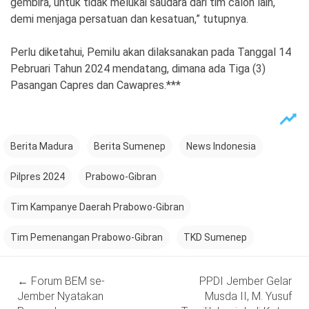
gembira, untuk tidak melukai saudara dari tim calon lain,
demi menjaga persatuan dan kesatuan,” tutupnya.
Perlu diketahui, Pemilu akan dilaksanakan pada Tanggal 14
Pebruari Tahun 2024 mendatang, dimana ada Tiga (3)
Pasangan Capres dan Cawapres.***
Berita Madura
Berita Sumenep
News Indonesia
Pilpres 2024
Prabowo-Gibran
Tim Kampanye Daerah Prabowo-Gibran
Tim Pemenangan Prabowo-Gibran
TKD Sumenep
Post
←
Forum BEM se-
PPDI Jember Gelar
navigation
Jember Nyatakan
Musda II, M. Yusuf