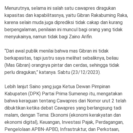
Ekonomi
Olahraga
Menurutnya, selama ini salah satu cawapres diragukan
kapasitas dan kapabilitasnya, yaitu Gibran Rakabuming Raka,
Indeks
Birokrasi
karena selain muda juga diprediksi tidak cakap dan kurang
berpengalaman, penilaian ini muncul bagi orang yang tidak
menyukainya, namun tidak bagi Zaino Arifin.
“Dari awal publik menilai bahwa mas Gibran ini tidak
berkapasitas, tapi justru saya melihat sebaliknya, beliau
(Mas Gibran) orangnya pintar dan cerdas, sehingga tidak
perlu diragukan,” katanya. Sabtu (23/12/2023).
Lebih lanjut Saino yang juga Ketua Dewan Pimpinan
©
Kabupaten (DPK) Partai Prima Sumenep itu, mengatakan
Copyright
bahwa keraguan tentang Cawapres dari Nomor urut 2 telah
2026
News
dibuktikan ketika debat Cawapres yang berlangsung tadi
Indonesia
.
malam, dengan Tema: Ekonomi (ekonomi kerakyatan dan
All
Right
ekonomi digital), Keuangan, Investasi Pajak, Perdagangan,
Reserve
Pengelolaan APBN-APBD, Infrastruktur, dan Perkotaan,