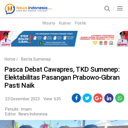
Wisata
Kuliner
Politik
HOME
Birokrasi
Parlemen
News
Home
/
Berita Sumenep
News Madura
Regional
Pasca Debat Cawapres, TKD Sumenep:
Elektabilitas Pasangan Prabowo-Gibran
Nasional
Pasti Naik
Peristiwa
23 Desember 2023
View: 635
Hukum
Kriminal
Penulis : Imam
Editor :
News Indonesia
Korupsi