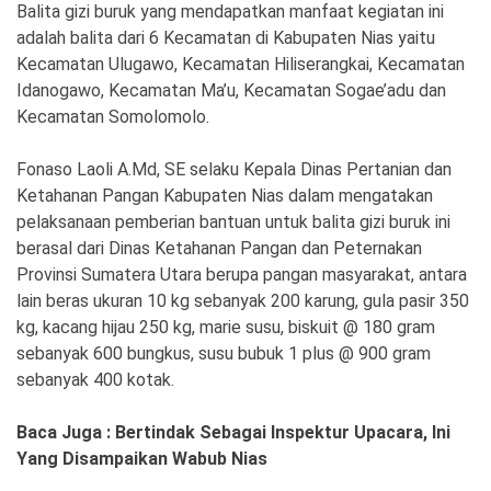
Ekonomi
Olahraga
Balita gizi buruk yang mendapatkan manfaat kegiatan ini
adalah balita dari 6 Kecamatan di Kabupaten Nias yaitu
Indeks
Birokrasi
Kecamatan Ulugawo, Kecamatan Hiliserangkai, Kecamatan
Idanogawo, Kecamatan Ma’u, Kecamatan Sogae’adu dan
Kecamatan Somolomolo.
Fonaso Laoli A.Md, SE selaku Kepala Dinas Pertanian dan
Ketahanan Pangan Kabupaten Nias dalam mengatakan
pelaksanaan pemberian bantuan untuk balita gizi buruk ini
berasal dari Dinas Ketahanan Pangan dan Peternakan
Provinsi Sumatera Utara berupa pangan masyarakat, antara
lain beras ukuran 10 kg sebanyak 200 karung, gula pasir 350
kg, kacang hijau 250 kg, marie susu, biskuit @ 180 gram
©
sebanyak 600 bungkus, susu bubuk 1 plus @ 900 gram
Copyright
2026
sebanyak 400 kotak.
News
Indonesia
.
Baca Juga : Bertindak Sebagai Inspektur Upacara, Ini
All
Right
Yang Disampaikan Wabub Nias
Reserve