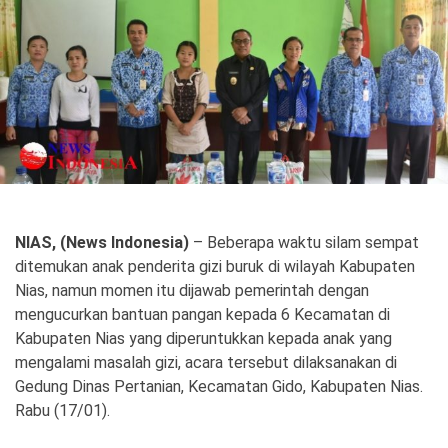
Politik
Gaya Hidup
Kesehatan
Kuliner
Otomotif
Iptek
Pendidikan
Ilmiah
NIAS, (News Indonesia)
– Beberapa waktu silam sempat
ditemukan anak penderita gizi buruk di wilayah Kabupaten
Teknologi
Nias, namun momen itu dijawab pemerintah dengan
mengucurkan bantuan pangan kepada 6 Kecamatan di
SosBud
Kabupaten Nias yang diperuntukkan kepada anak yang
mengalami masalah gizi, acara tersebut dilaksanakan di
Sosial
Budaya
Gedung Dinas Pertanian, Kecamatan Gido, Kabupaten Nias.
Wisata
Rabu (17/01).