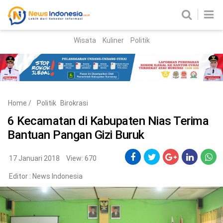
Wisata
Kuliner
Politik
HOME
Birokrasi
Parlemen
News
Home
/
Politik
Birokrasi
News Madura
Regional
6 Kecamatan di Kabupaten Nias Terima
Bantuan Pangan Gizi Buruk
Nasional
Peristiwa
17 Januari 2018
View: 670
Editor :
News Indonesia
Hukum
Kriminal
Korupsi