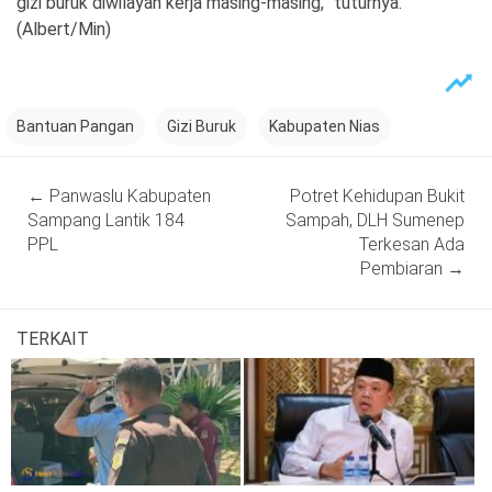
gizi buruk diwilayah kerja masing-masing,” tuturnya.
(Albert/Min)
Bantuan Pangan
Gizi Buruk
Kabupaten Nias
Post
←
Panwaslu Kabupaten
Potret Kehidupan Bukit
navigation
Sampang Lantik 184
Sampah, DLH Sumenep
PPL
Terkesan Ada
Pembiaran
→
TERKAIT