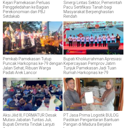
Kejari Pamekasan Perluas
Sinergi Lintas Sektor, Pemerintah
Penggeledahan ke Bagian
Pacu Sertifikasi Tanah bagi
Perekonomian dan PBJ
Masyarakat Berpenghasilan
Setdakab
Rendah
Pemkab Pamekasan Tutup
Bupati Kholilurrahman Apresiasi
Puncak Harkopnas ke-79 dengan
Kepercayaan Pemprov Jatim
Jalan Sehat, Ribuan Warga
Tunjuk Pamekasan Jadi Tuan
Padati Arek Lancor
Rumah Harkopnas ke-79
Aksi Jilid III, FORMATUR Desak
PT Jasa Prima Logistik BULOG
Mutasi Jabatan Tuntas Juli;
Pastikan Pengantaran Bantuan
Bupati Diminta Tindak Lanjuti
Pangan di Madura Berjalan