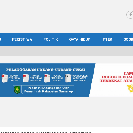
S
PERISTIWA
POLITIK
GAYA HIDUP
IPTEK
SOS
WS MADURA
HUKUM
KESEHATAN
PENDIDIKAN
SOS
IONAL
KRIMINAL
KULINER
ILMIAH
BUD
IONAL
KORUPSI
OTOMOTIF
TEKNOLOGI
WIS