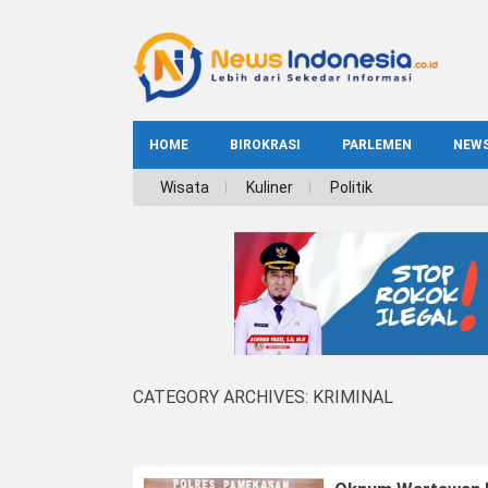
HOME
BIROKRASI
PARLEMEN
NEW
NE
Wisata
Kuliner
Politik
INDEKS
BIROKRASI
REG
NAS
CATEGORY ARCHIVES:
KRIMINAL