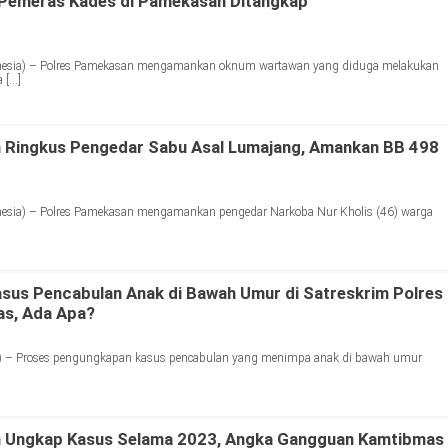
emeras Kades di Pamekasan Ditangkap
sia) – Polres Pamekasan mengamankan oknum wartawan yang diduga melakukan
 […]
 Ringkus Pengedar Sabu Asal Lumajang, Amankan BB 498
sia) – Polres Pamekasan mengamankan pengedar Narkoba Nur Kholis (46) warga
asus Pencabulan Anak di Bawah Umur di Satreskrim Polres
as, Ada Apa?
) – Proses pengungkapan kasus pencabulan yang menimpa anak di bawah umur
 Ungkap Kasus Selama 2023, Angka Gangguan Kamtibmas