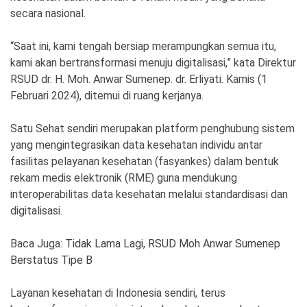
Ekonomi
Olahraga
secara nasional.
Indeks
Birokrasi
“Saat ini, kami tengah bersiap merampungkan semua itu,
kami akan bertransformasi menuju digitalisasi,” kata Direktur
RSUD dr. H. Moh. Anwar Sumenep. dr. Erliyati. Kamis (1
Februari 2024), ditemui di ruang kerjanya.
Satu Sehat sendiri merupakan platform penghubung sistem
yang mengintegrasikan data kesehatan individu antar
fasilitas pelayanan kesehatan (fasyankes) dalam bentuk
rekam medis elektronik (RME) guna mendukung
interoperabilitas data kesehatan melalui standardisasi dan
digitalisasi.
©
Copyright
2026
News
Baca Juga:
Tidak Lama Lagi, RSUD Moh Anwar Sumenep
Indonesia
Berstatus Tipe B
.
All
Right
Reserve
Layanan kesehatan di Indonesia sendiri, terus