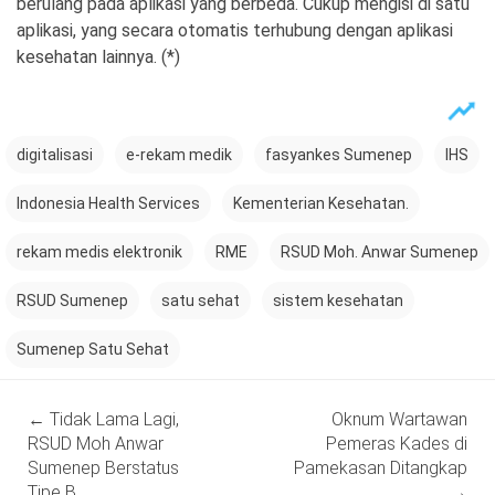
berulang pada aplikasi yang berbeda. Cukup mengisi di satu
aplikasi, yang secara otomatis terhubung dengan aplikasi
kesehatan lainnya. (*)
digitalisasi
e-rekam medik
fasyankes Sumenep
IHS
Indonesia Health Services
Kementerian Kesehatan.
rekam medis elektronik
RME
RSUD Moh. Anwar Sumenep
RSUD Sumenep
satu sehat
sistem kesehatan
Sumenep Satu Sehat
Post
←
Tidak Lama Lagi,
Oknum Wartawan
navigation
RSUD Moh Anwar
Pemeras Kades di
Sumenep Berstatus
Pamekasan Ditangkap
Tipe B
→