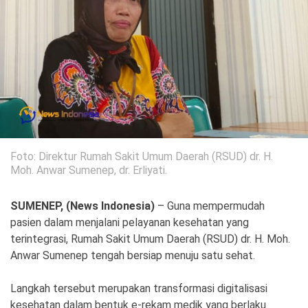
Politik
Gaya Hidup
Kesehatan
Kuliner
Otomotif
Iptek
Foto: Direktur Rumah Sakit Umum Daerah (RSUD) dr. H.
Pendidikan
Ilmiah
Moh. Anwar Sumenep, dr. Erliyati.
Teknologi
SUMENEP, (News Indonesia)
– Guna mempermudah
SosBud
pasien dalam menjalani pelayanan kesehatan yang
terintegrasi, Rumah Sakit Umum Daerah (RSUD) dr. H. Moh.
Sosial
Budaya
Anwar Sumenep tengah bersiap menuju satu sehat.
Wisata
Langkah tersebut merupakan transformasi digitalisasi
kesehatan dalam bentuk e-rekam medik yang berlaku