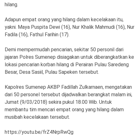
Ekonomi
Olahraga
hilang.
Indeks
Birokrasi
Adapun empat orang yang hilang dalam kecelakaan itu,
yakni. Maya Puspita Dewi (16), Nur Khalik Mahmudi (16), Nur
Fadila (16), Fathul Farihin (17).
Demi mempermudah pencarian, sekitar 50 personil dari
jajaran Polres Sumenep disiagakan untuk diberangkatkan ke
lokasi pencarian korban hilang di Perairan Pulau Saredeng
Besar, Desa Sasiil, Pulau Sapeken tersebut.
Kapolres Sumenep AKBP Fadillah Zulkarnaen, mengatakan
dari 50 personel tersebut dijadwalkan berangkat malam ini,
©
Copyright
Jumat (9/03/2018) sekira pukul 18.00 Wib. Untuk
2026
membantu tim mencari empat orang yang hilang dalam
News
Indonesia
musibah kecelakaan tersebut.
.
All
Right
https://youtu.be/frZ4NrpRwQg
Reserve