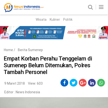
Wisata
Kuliner
Politik
HOME
Birokrasi
Parlemen
News
Home
/
Berita Sumenep
News Madura
Regional
Empat Korban Perahu Tenggelam di
Sumenep Belum Ditemukan, Polres
Nasional
Tambah Personel
Peristiwa
9 Maret 2018
View: 603
Hukum
Kriminal
Editor :
News Indonesia
Korupsi