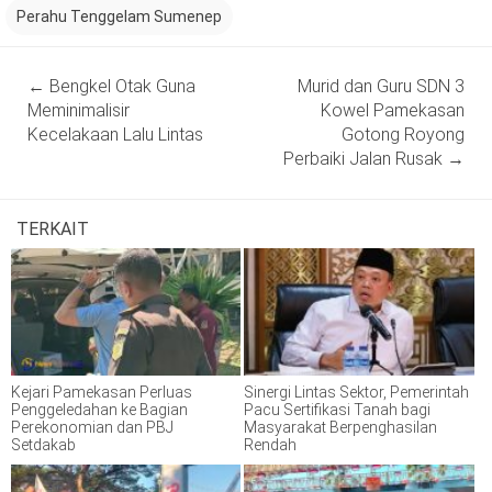
Perahu Tenggelam Sumenep
Post
←
Bengkel Otak Guna
Murid dan Guru SDN 3
navigation
Meminimalisir
Kowel Pamekasan
Kecelakaan Lalu Lintas
Gotong Royong
Perbaiki Jalan Rusak
→
TERKAIT
Kejari Pamekasan Perluas
Sinergi Lintas Sektor, Pemerintah
Penggeledahan ke Bagian
Pacu Sertifikasi Tanah bagi
Perekonomian dan PBJ
Masyarakat Berpenghasilan
Setdakab
Rendah