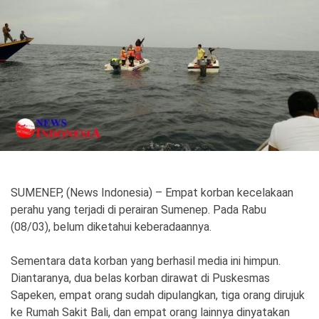
Politik
Gaya Hidup
Kesehatan
Kuliner
Otomotif
Iptek
Pendidikan
Ilmiah
SUMENEP, (News Indonesia) – Empat korban kecelakaan
Teknologi
perahu yang terjadi di perairan Sumenep. Pada Rabu
(08/03), belum diketahui keberadaannya.
SosBud
Sosial
Budaya
Sementara data korban yang berhasil media ini himpun.
Diantaranya, dua belas korban dirawat di Puskesmas
Wisata
Sapeken, empat orang sudah dipulangkan, tiga orang dirujuk
ke Rumah Sakit Bali, dan empat orang lainnya dinyatakan