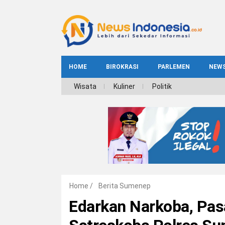
HOME
BIROKRASI
PARLEMEN
NEW
NE
Wisata
Kuliner
Politik
INDEKS
BIROKRASI
REG
NAS
Home
/
Berita Sumenep
Edarkan Narkoba, Pas