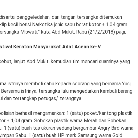
isertai penggeledahan, dari tangan tersangka ditemukan
lip kecil berisi Narkotika jenis sabu berat kotor ± 1,04 gram
ersangka Miswati,” kata Abd Mukit, Rabu (21/2/2018) pagi.
stival Keraton Masyarakat Adat Asean ke-V
but, lanjut Abd Mukit, kemudian tim mencari suaminya yang
a istrinya membeli sabu kepada seorang yang bernama Yusi,
Bersama istrinya, tersangka lalu mengedarkan kembali barang
ui dan tertangkap petugas,” terangnya.
polisian berhasil mengamankan: 1 (satu) poket/kantong plastik
 kotor ± 1,04 gram. Sobekan plastik warna Merah dan Sobekan
u. 1 (satu) buah tas ukuran sedang bergambar Angry Bird warna
yimpan Sabu. 1 (satu) buah HP merk Samsung warna Gold