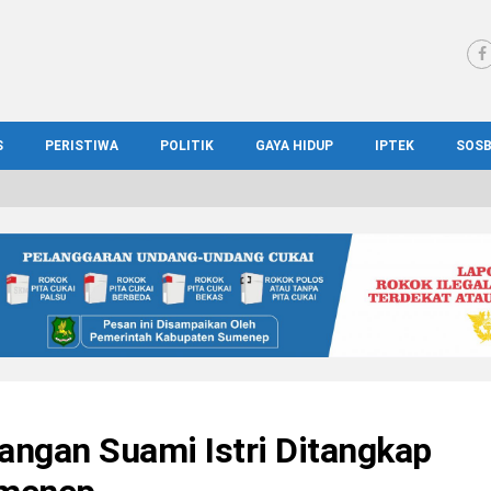
S
PERISTIWA
POLITIK
GAYA HIDUP
IPTEK
SOS
WS MADURA
HUKUM
KESEHATAN
PENDIDIKAN
SOS
IONAL
KRIMINAL
KULINER
ILMIAH
BUD
IONAL
KORUPSI
OTOMOTIF
TEKNOLOGI
WIS
angan Suami Istri Ditangkap