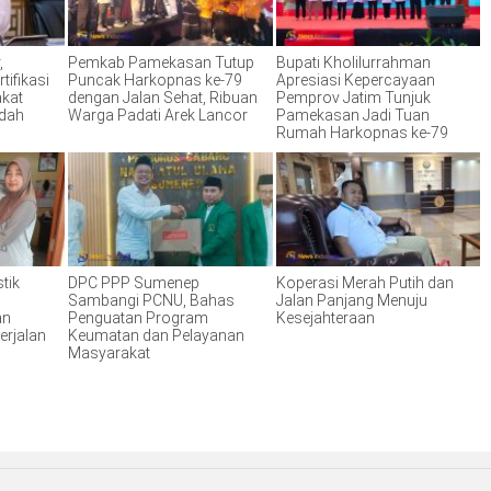
,
Pemkab Pamekasan Tutup
Bupati Kholilurrahman
tifikasi
Puncak Harkopnas ke-79
Apresiasi Kepercayaan
akat
dengan Jalan Sehat, Ribuan
Pemprov Jatim Tunjuk
ndah
Warga Padati Arek Lancor
Pamekasan Jadi Tuan
Rumah Harkopnas ke-79
tik
DPC PPP Sumenep
Koperasi Merah Putih dan
Sambangi PCNU, Bahas
Jalan Panjang Menuju
an
Penguatan Program
Kesejahteraan
erjalan
Keumatan dan Pelayanan
Masyarakat