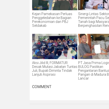
Kejari Pamekasan Perluas
Sinergi Lintas Sektor
Penggeledahan ke Bagian
Pemerintah Pacu Ser
Perekonomian dan PBJ
Tanah bagi Masyar
Setdakab
Berpenghasilan Re
Aksi Jilid III, FORMATUR
PT Jasa Prima Logis
Desak Mutasi Jabatan Tuntas
BULOG Pastikan
Juli; Bupati Diminta Tindak
Pengantaran Bantu
Lanjuti Aspirasi
Pangan di Madura B
Lancar
COMMENT