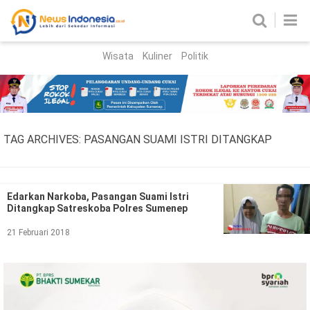
Wisata
Kuliner
Politik
HOME
Birokrasi
Parlemen
News
TAG ARCHIVES:
PASANGAN SUAMI ISTRI DITANGKAP
News Madura
Regional
Nasional
Edarkan Narkoba, Pasangan Suami Istri
Ditangkap Satreskoba Polres Sumenep
Peristiwa
21 Februari 2018
Hukum
Kriminal
Korupsi