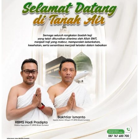
Politik
Gaya Hidup
Kesehatan
Kuliner
Otomotif
Iptek
Pendidikan
Ilmiah
Teknologi
SosBud
Sosial
Budaya
Wisata