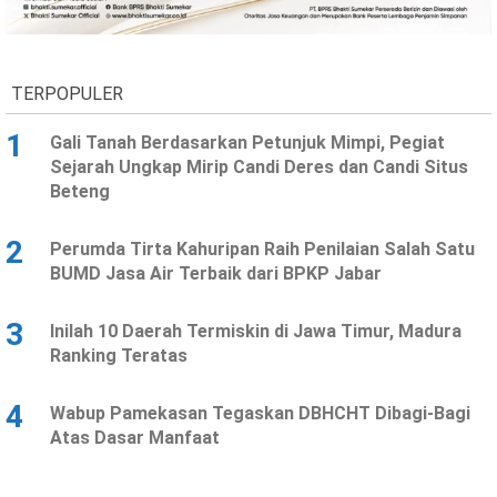
Ekonomi
Olahraga
Indeks
Birokrasi
TERPOPULER
1
Gali Tanah Berdasarkan Petunjuk Mimpi, Pegiat
Sejarah Ungkap Mirip Candi Deres dan Candi Situs
Beteng
2
Perumda Tirta Kahuripan Raih Penilaian Salah Satu
BUMD Jasa Air Terbaik dari BPKP Jabar
3
Inilah 10 Daerah Termiskin di Jawa Timur, Madura
©
Ranking Teratas
Copyright
2026
News
Indonesia
4
Wabup Pamekasan Tegaskan DBHCHT Dibagi-Bagi
.
Atas Dasar Manfaat
All
Right
Reserve