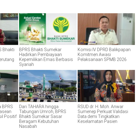
S Bhakti
BPRS Bhakti Sumekar
Komisi IV DPRD Balikpapan
Hadirkan Pembiayaan
Komitmen Awasi
erutang
Kepemilikan Emas Berbasis
Pelaksanaan SPMB 2026
Syariah
la BPRS
Dari TAHARA hingga
RSUD dr. H. Moh. Anwar
Pasean
Tabungan Umroh, BPRS
Sumenep Perkuat Validasi
l Positif
Bhakti Sumekar Sasar
Data demi Tingkatkan
Beragam Kebutuhan
Keselamatan Pasien
Nasabah