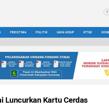
S
PERISTIWA
POLITIK
GAYA HIDUP
IPTEK
SOS
WS MADURA
HUKUM
KESEHATAN
PENDIDIKAN
SOS
IONAL
KRIMINAL
KULINER
ILMIAH
BUD
IONAL
KORUPSI
OTOMOTIF
TEKNOLOGI
WIS
i Luncurkan Kartu Cerdas