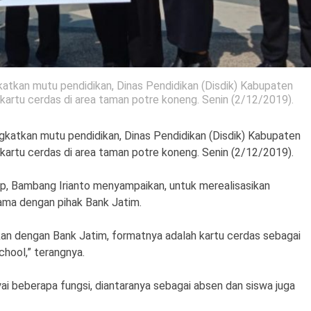
tkan mutu pendidikan, Dinas Pendidikan (Disdik) Kabupaten
artu cerdas di area taman potre koneng. Senin (2/12/2019).
katkan mutu pendidikan, Dinas Pendidikan (Disdik) Kabupaten
artu cerdas di area taman potre koneng. Senin (2/12/2019).
, Bambang Irianto menyampaikan, untuk merealisasikan
ama dengan pihak Bank Jatim.
kan dengan Bank Jatim, formatnya adalah kartu cerdas sebagai
chool,” terangnya.
ai beberapa fungsi, diantaranya sebagai absen dan siswa juga