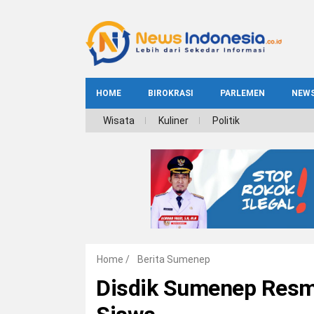
HOME
BIROKRASI
PARLEMEN
NEW
NE
Wisata
Kuliner
Politik
INDEKS
BIROKRASI
REG
NAS
Home
/
Berita Sumenep
Disdik Sumenep Resm