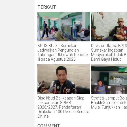
TERKAIT
BPRS Bhakti Sumekar
Direktur Utama BPR
Jadwalkan Pengundian
Sumekar Ingatkan
Tabungan Ukhuwah Periode
Masyarakat Tidak B
III pada Agustus 2026
Demi Gaya Hidup
Disdikbud Balikpapan Siap
Strategi Jemput Bo
Laksanakan SPMB
Bhakti Sumekar di 
2026/2027, Pendaftaran
Mulai Tunjukkan Hasi
Dilakukan 100 Persen Secara
Online
COMMENT