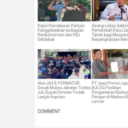
Kejari Pamekasan Perluas
Sinergi Lintas Sektor
Penggeledahan ke Bagian
Pemerintah Pacu Ser
Perekonomian dan PBJ
Tanah bagi Masyar
Setdakab
Berpenghasilan Re
Aksi Jilid III, FORMATUR
PT Jasa Prima Logis
Desak Mutasi Jabatan Tuntas
BULOG Pastikan
Juli; Bupati Diminta Tindak
Pengantaran Bantu
Lanjuti Aspirasi
Pangan di Madura B
Lancar
COMMENT