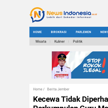
HOME
BIROKRASI
PARLEMEN
NEW
NE
Wisata
Kuliner
Politik
INDEKS
BIROKRASI
REG
NAS
Home
/
Berita Jember
Kecewa Tidak Diperha