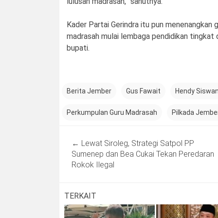
lulusan madrasah,” sahutnya.
Kader Partai Gerindra itu pun menenangkan 
madrasah mulai lembaga pendidikan tingkat d
bupati.
Berita Jember
Gus Fawait
Hendy Siswa
Perkumpulan Guru Madrasah
Pilkada Jembe
Post
←
Lewat Siroleg, Strategi Satpol PP
navigation
Sumenep dan Bea Cukai Tekan Peredaran
Rokok Ilegal
TERKAIT