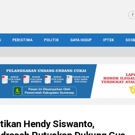
S
PERISTIWA
POLITIK
GAYA HIDUP
IPTEK
SOS
WS MADURA
HUKUM
KESEHATAN
PENDIDIKAN
SOS
IONAL
KRIMINAL
KULINER
ILMIAH
BUD
IONAL
KORUPSI
OTOMOTIF
TEKNOLOGI
WIS
tikan Hendy Siswanto,