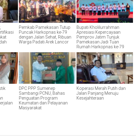
,
Pemkab Pamekasan Tutup
Bupati Kholilurrahman
tifikasi
Puncak Harkopnas ke-79
Apresiasi Kepercayaan
akat
dengan Jalan Sehat, Ribuan
Pemprov Jatim Tunjuk
ndah
Warga Padati Arek Lancor
Pamekasan Jadi Tuan
Rumah Harkopnas ke-79
tik
DPC PPP Sumenep
Koperasi Merah Putih dan
Sambangi PCNU, Bahas
Jalan Panjang Menuju
an
Penguatan Program
Kesejahteraan
erjalan
Keumatan dan Pelayanan
Masyarakat