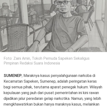
Politik
Gaya Hidup
Kesehatan
Kuliner
Otomotif
Iptek
Pendidikan
Ilmiah
Foto: Zaini Amin, Tokoh Pemuda Sapeken Sekaligus
Pimpinan Redaksi Suara Indonesia
Teknologi
SUMENEP
, Maraknya kasus penyalahgunaan narkoba di
SosBud
Kecamatan Sapeken, Sumenep, adalah peringatan keras
bagi semua pihak, terutama aparat penegak hukum. Wilayah
Sosial
Budaya
kepulauan yang jauh dari pusat pemerintahan ini kini rawan
Wisata
dijadikan jalur peredaran gelap narkotika. Namun, yang lebih
mengkhawatirkan bukan hanya maraknya kasus, melainkan