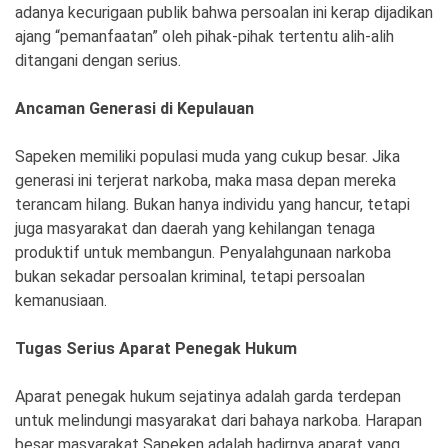
Ekonomi
Olahraga
adanya kecurigaan publik bahwa persoalan ini kerap dijadikan
ajang “pemanfaatan” oleh pihak-pihak tertentu alih-alih
Indeks
Birokrasi
ditangani dengan serius.
Ancaman Generasi di Kepulauan
Sapeken memiliki populasi muda yang cukup besar. Jika
generasi ini terjerat narkoba, maka masa depan mereka
terancam hilang. Bukan hanya individu yang hancur, tetapi
juga masyarakat dan daerah yang kehilangan tenaga
produktif untuk membangun. Penyalahgunaan narkoba
bukan sekadar persoalan kriminal, tetapi persoalan
kemanusiaan.
©
Copyright
2026
Tugas Serius Aparat Penegak Hukum
News
Indonesia
.
All
Aparat penegak hukum sejatinya adalah garda terdepan
Right
untuk melindungi masyarakat dari bahaya narkoba. Harapan
Reserve
besar masyarakat Sapeken adalah hadirnya aparat yang