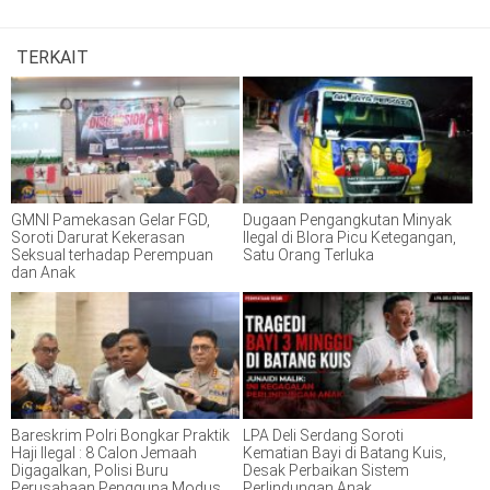
TERKAIT
GMNI Pamekasan Gelar FGD,
Dugaan Pengangkutan Minyak
Soroti Darurat Kekerasan
Ilegal di Blora Picu Ketegangan,
Seksual terhadap Perempuan
Satu Orang Terluka
dan Anak
Bareskrim Polri Bongkar Praktik
LPA Deli Serdang Soroti
Haji Ilegal : 8 Calon Jemaah
Kematian Bayi di Batang Kuis,
Digagalkan, Polisi Buru
Desak Perbaikan Sistem
Perusahaan Pengguna Modus
Perlindungan Anak