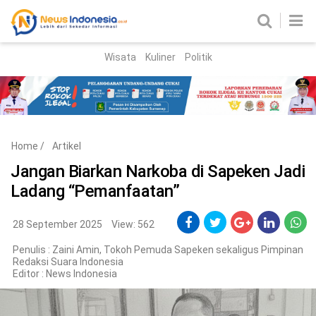
Wisata
Kuliner
Politik
HOME
Birokrasi
Parlemen
News
Home
/
Artikel
News Madura
Regional
Jangan Biarkan Narkoba di Sapeken Jadi
Ladang “Pemanfaatan”
Nasional
Peristiwa
28 September 2025
View: 562
Penulis : Zaini Amin, Tokoh Pemuda Sapeken sekaligus Pimpinan
Hukum
Kriminal
Redaksi Suara Indonesia
Editor :
News Indonesia
Korupsi