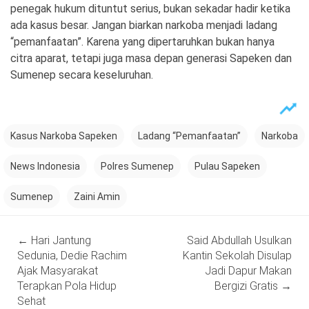
penegak hukum dituntut serius, bukan sekadar hadir ketika
ada kasus besar. Jangan biarkan narkoba menjadi ladang
“pemanfaatan”. Karena yang dipertaruhkan bukan hanya
citra aparat, tetapi juga masa depan generasi Sapeken dan
Sumenep secara keseluruhan.
Kasus Narkoba Sapeken
Ladang “Pemanfaatan”
Narkoba
News Indonesia
Polres Sumenep
Pulau Sapeken
Sumenep
Zaini Amin
Post
←
‎Hari Jantung
Said Abdullah Usulkan
navigation
Sedunia, Dedie Rachim
Kantin Sekolah Disulap
Ajak Masyarakat
Jadi Dapur Makan
Terapkan Pola Hidup
Bergizi Gratis
→
Sehat