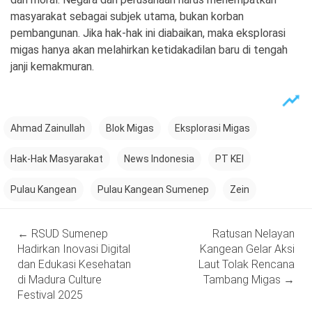
masyarakat sebagai subjek utama, bukan korban
pembangunan. Jika hak-hak ini diabaikan, maka eksplorasi
migas hanya akan melahirkan ketidakadilan baru di tengah
janji kemakmuran.
Ahmad Zainullah
Blok Migas
Eksplorasi Migas
Hak-Hak Masyarakat
News Indonesia
PT KEI
Pulau Kangean
Pulau Kangean Sumenep
Zein
Post
←
RSUD Sumenep
Ratusan Nelayan
navigation
Hadirkan Inovasi Digital
Kangean Gelar Aksi
dan Edukasi Kesehatan
Laut Tolak Rencana
di Madura Culture
Tambang Migas
→
Festival 2025