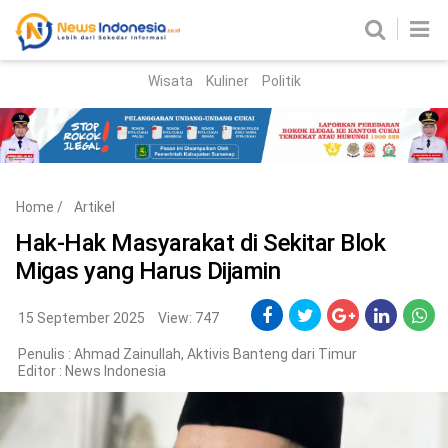
Wisata
Kuliner
Politik
HOME
Birokrasi
Parlemen
News
Home
/
Artikel
News Madura
Regional
Hak-Hak Masyarakat di Sekitar Blok
Migas yang Harus Dijamin
Nasional
Peristiwa
15 September 2025
View: 747
Penulis : Ahmad Zainullah, Aktivis Banteng dari Timur
Hukum
Kriminal
Editor :
News Indonesia
Korupsi