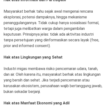
Ekonomi
Olahraga
Masyarakat berhak tahu sejak awal mengenai rencana
Indeks
Birokrasi
eksplorasi, potensi dampaknya, hingga mekanisme
penanggulangannya. Tidak cukup hanya sosialisasi formal,
tetapi juga melibatkan warga dalam pengambilan
keputusan. Prinsipnya jelas: tidak ada aktivitas industri
tanpa persetujuan yang diinformasikan secara layak (free,
prior and informed consent).
Hak atas Lingkungan yang Sehat
Industri migas membawa risiko pencemaran udara, tanah,
dan air. Oleh karena itu, masyarakat berhak atas lingkungan
©
Copyright
yang bersih dan sehat. Jika terjadi pencemaran atau
2026
News
kerusakan ekosistem, perusahaan wajib bertanggung jawab,
Indonesia
.
bukan sekadar berjanji.
All
Right
Reserve
Hak atas Manfaat Ekonomi yang Adil