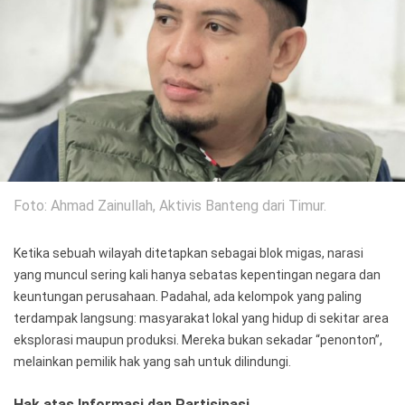
Politik
Gaya Hidup
Kesehatan
Kuliner
Otomotif
Iptek
Foto: Ahmad Zainullah, Aktivis Banteng dari Timur.
Pendidikan
Ilmiah
Teknologi
Ketika sebuah wilayah ditetapkan sebagai blok migas, narasi
yang muncul sering kali hanya sebatas kepentingan negara dan
SosBud
keuntungan perusahaan. Padahal, ada kelompok yang paling
terdampak langsung: masyarakat lokal yang hidup di sekitar area
Sosial
Budaya
eksplorasi maupun produksi. Mereka bukan sekadar “penonton”,
melainkan pemilik hak yang sah untuk dilindungi.
Wisata
Hak atas Informasi dan Partisipasi