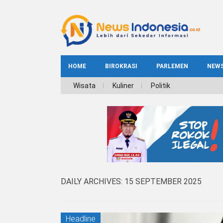
HOME
BIROKRASI
PARLEMEN
NEW
NE
Wisata
Kuliner
Politik
INDEKS
BIROKRASI
REG
NAS
DAILY ARCHIVES:
15 SEPTEMBER 2025
Headline