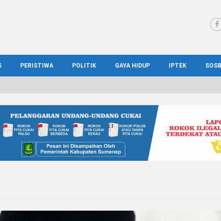
S
PERISTIWA
POLITIK
GAYA HIDUP
IPTEK
SOS
WS MADURA
HUKUM
KESEHATAN
PENDIDIKAN
SOS
IONAL
KRIMINAL
KULINER
ILMIAH
BUD
IONAL
KORUPSI
OTOMOTIF
TEKNOLOGI
WIS