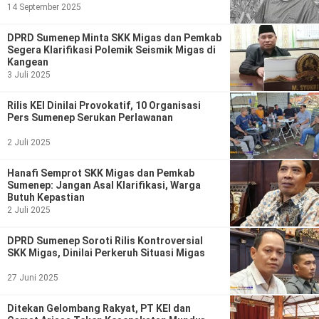
Ekonomi
Olahraga
14 September 2025
Indeks
Birokrasi
DPRD Sumenep Minta SKK Migas dan Pemkab
Segera Klarifikasi Polemik Seismik Migas di
Kangean
3 Juli 2025
Rilis KEI Dinilai Provokatif, 10 Organisasi
Pers Sumenep Serukan Perlawanan
2 Juli 2025
Hanafi Semprot SKK Migas dan Pemkab
Sumenep: Jangan Asal Klarifikasi, Warga
Butuh Kepastian
2 Juli 2025
©
Copyright
2026
DPRD Sumenep Soroti Rilis Kontroversial
News
SKK Migas, Dinilai Perkeruh Situasi Migas
Indonesia
.
27 Juni 2025
All
Right
Reserve
Ditekan Gelombang Rakyat, PT KEI dan