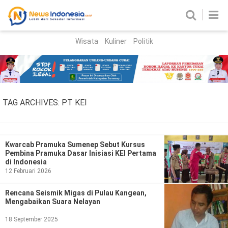
Wisata
Kuliner
Politik
HOME
Birokrasi
Parlemen
News
TAG ARCHIVES:
PT KEI
News Madura
Regional
Nasional
Kwarcab Pramuka Sumenep Sebut Kursus
Pembina Pramuka Dasar Inisiasi KEI Pertama
Peristiwa
di Indonesia
12 Februari 2026
Hukum
Kriminal
Rencana Seismik Migas di Pulau Kangean,
Mengabaikan Suara Nelayan
Korupsi
18 September 2025