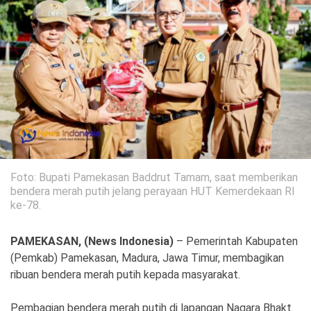
Politik
Gaya Hidup
Kesehatan
Kuliner
Otomotif
Iptek
Pendidikan
Ilmiah
Foto: Bupati Pamekasan Baddrut Tamam, saat memberikan
Teknologi
bendera merah putih jelang perayaan HUT Kemerdekaan RI
ke-78.
SosBud
PAMEKASAN, (News Indonesia)
– Pemerintah Kabupaten
Sosial
Budaya
(Pemkab) Pamekasan, Madura, Jawa Timur, membagikan
ribuan bendera merah putih kepada masyarakat.
Wisata
Pembagian bendera merah putih di lapangan Nagara Bhakt