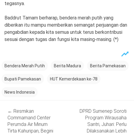
tegasnya.
Baddrut Tamam berharap, bendera merah putih yang
diberikan itu mampu memberikan semangat perjuangan dan
pengabdian kepada kita semua untuk terus berkontribusi
sesuai dengan tugas dan fungsi kita masing-masing. (*)
Bendera Merah Putih
Berita Madura
Berita Pamekasan
Bupati Pamekasan
HUT Kemerdekaan ke-78
News Indonesia
Post
←
Resmikan
DPRD Sumenep Soroti
navigation
Commamand Center
Program Wirausaha
Perumda Air Minum
Santri, Juhari: Perlu
Tirta Kahuripan, Begini
Dilaksanakan Lebih