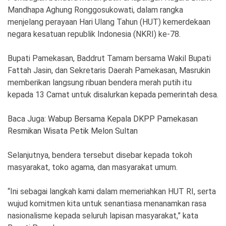
Ekonomi
Olahraga
Mandhapa Aghung Ronggosukowati, dalam rangka
menjelang perayaan Hari Ulang Tahun (HUT) kemerdekaan
Indeks
Birokrasi
negara kesatuan republik Indonesia (NKRI) ke-78.
Bupati Pamekasan, Baddrut Tamam bersama Wakil Bupati
Fattah Jasin, dan Sekretaris Daerah Pamekasan, Masrukin
memberikan langsung ribuan bendera merah putih itu
kepada 13 Camat untuk disalurkan kepada pemerintah desa.
Baca Juga:
Wabup Bersama Kepala DKPP Pamekasan
Resmikan Wisata Petik Melon Sultan
Selanjutnya, bendera tersebut disebar kepada tokoh
©
Copyright
masyarakat, toko agama, dan masyarakat umum.
2026
News
Indonesia
“Ini sebagai langkah kami dalam memeriahkan HUT RI, serta
.
All
wujud komitmen kita untuk senantiasa menanamkan rasa
Right
Reserve
nasionalisme kepada seluruh lapisan masyarakat,” kata