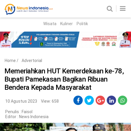
Wisata
Kuliner
Politik
HOME
Birokrasi
Parlemen
News
Home
/
Advertorial
News Madura
Regional
Memeriahkan HUT Kemerdekaan ke-78,
Bupati Pamekasan Bagikan Ribuan
Nasional
Bendera Kepada Masyarakat
Peristiwa
10 Agustus 2023
View: 658
Hukum
Kriminal
Penulis : Faisol
Editor :
News Indonesia
Korupsi