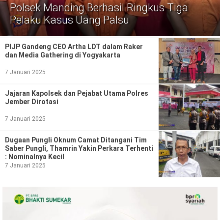
Politik
Polsek Manding Berhasil Ringkus Tiga
Pelaku Kasus Uang Palsu
Gaya Hidup
Kesehatan
Kuliner
PIJP Gandeng CEO Artha LDT dalam Raker
dan Media Gathering di Yogyakarta
Otomotif
7 Januari 2025
Iptek
Jajaran Kapolsek dan Pejabat Utama Polres
Jember Dirotasi
Pendidikan
Ilmiah
7 Januari 2025
Teknologi
Dugaan Pungli Oknum Camat Ditangani Tim
Saber Pungli, Thamrin Yakin Perkara Terhenti
SosBud
: Nominalnya Kecil
7 Januari 2025
Sosial
Budaya
Wisata