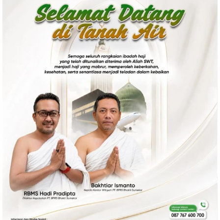
Ekonomi
Olahraga
Indeks
Birokrasi
©
Copyright
2026
News
Indonesia
.
All
Right
Reserve