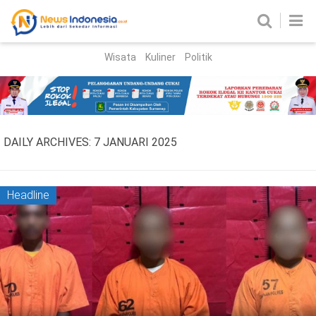
Wisata
Kuliner
Politik
HOME
Birokrasi
Parlemen
News
DAILY ARCHIVES:
7 JANUARI 2025
News Madura
Regional
Nasional
Headline
Peristiwa
Hukum
Kriminal
Korupsi