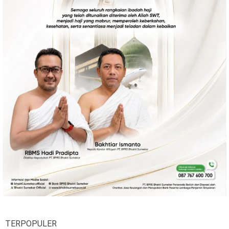
Ekonomi
Olahraga
Indeks
Birokrasi
©
Copyright
2026
News
Indonesia
.
All
Right
Reserve
TERPOPULER