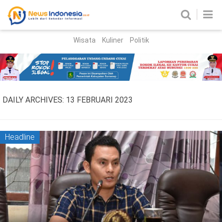
Wisata
Kuliner
Politik
HOME
Birokrasi
Parlemen
News
DAILY ARCHIVES:
13 FEBRUARI 2023
News Madura
Regional
Nasional
Headline
Peristiwa
Hukum
Kriminal
Korupsi