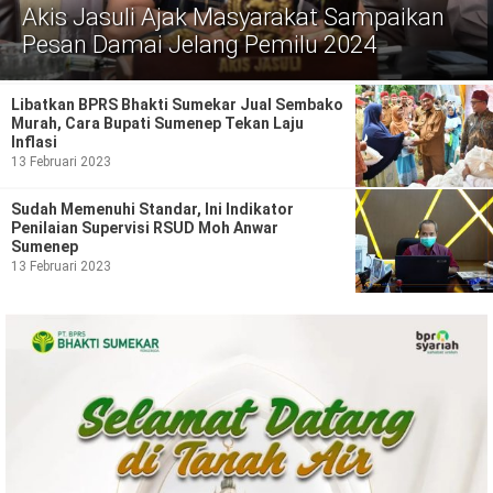
Politik
Akis Jasuli Ajak Masyarakat Sampaikan
Pesan Damai Jelang Pemilu 2024
Gaya Hidup
Kesehatan
Kuliner
Libatkan BPRS Bhakti Sumekar Jual Sembako
Murah, Cara Bupati Sumenep Tekan Laju
Inflasi
Otomotif
13 Februari 2023
Iptek
Sudah Memenuhi Standar, Ini Indikator
Penilaian Supervisi RSUD Moh Anwar
Sumenep
Pendidikan
Ilmiah
13 Februari 2023
Teknologi
SosBud
Sosial
Budaya
Wisata