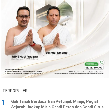
Ekonomi
Olahraga
Indeks
Birokrasi
©
Copyright
2026
News
Indonesia
TERPOPULER
.
All
1
Right
Gali Tanah Berdasarkan Petunjuk Mimpi, Pegiat
Reserve
Sejarah Ungkap Mirip Candi Deres dan Candi Situs