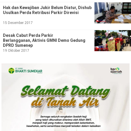
Politik
Hak dan Kewajiban Jukir Belum Diatur, Dishub
Usulkan Perda Retribusi Parkir Direvisi
Gaya Hidup
15 Desember 2017
Kesehatan
Kuliner
Desak Cabut Perda Parkir
Otomotif
Berlangganan, Aktivis GMNI Demo Gedung
DPRD Sumenep
19 Oktober 2017
Iptek
Pendidikan
Ilmiah
Teknologi
SosBud
Sosial
Budaya
Wisata