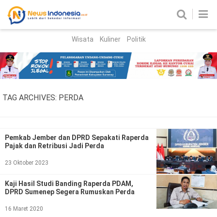
Wisata
Kuliner
Politik
HOME
Birokrasi
Parlemen
News
TAG ARCHIVES:
PERDA
News Madura
Regional
Nasional
Pemkab Jember dan DPRD Sepakati Raperda
Pajak dan Retribusi Jadi Perda
Peristiwa
23 Oktober 2023
Hukum
Kriminal
Kaji Hasil Studi Banding Raperda PDAM,
DPRD Sumenep Segera Rumuskan Perda
Korupsi
16 Maret 2020