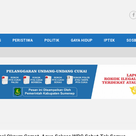
S
PERISTIWA
POLITIK
GAYA HIDUP
IPTEK
SOS
WS MADURA
HUKUM
KESEHATAN
PENDIDIKAN
SOS
IONAL
KRIMINAL
KULINER
ILMIAH
BUD
IONAL
KORUPSI
OTOMOTIF
TEKNOLOGI
WIS