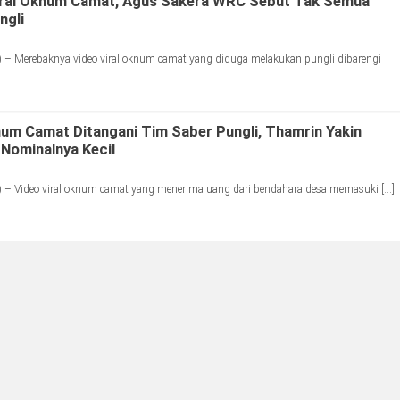
iral Oknum Camat, Agus Sakera WRC Sebut Tak Semua
ngli
 – Merebaknya video viral oknum camat yang diduga melakukan pungli dibarengi
um Camat Ditangani Tim Saber Pungli, Thamrin Yakin
 Nominalnya Kecil
 – Video viral oknum camat yang menerima uang dari bendahara desa memasuki […]