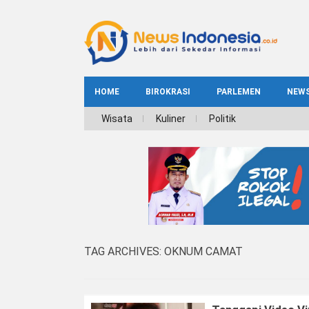
HOME
BIROKRASI
PARLEMEN
NEW
NE
Wisata
Kuliner
Politik
INDEKS
BIROKRASI
REG
NAS
TAG ARCHIVES:
OKNUM CAMAT