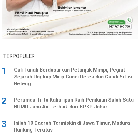
Ekonomi
Olahraga
Indeks
Birokrasi
TERPOPULER
1
Gali Tanah Berdasarkan Petunjuk Mimpi, Pegiat
Sejarah Ungkap Mirip Candi Deres dan Candi Situs
Beteng
©
2
Perumda Tirta Kahuripan Raih Penilaian Salah Satu
Copyright
2026
BUMD Jasa Air Terbaik dari BPKP Jabar
News
Indonesia
.
3
Inilah 10 Daerah Termiskin di Jawa Timur, Madura
All
Right
Ranking Teratas
Reserve