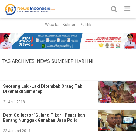
Wisata
Kuliner
Politik
HOME
Birokrasi
Parlemen
News
TAG ARCHIVES:
NEWS SUMENEP HARI INI
News Madura
Regional
Nasional
Seorang Laki-Laki Ditembak Orang Tak
Dikenal di Sumenep
Peristiwa
21 April 2018
Hukum
Kriminal
Debt Collector ‘Gulung Tikar’, Penarikan
Barang Nunggak Gunakan Jasa Polisi
Korupsi
22 Januari 2018