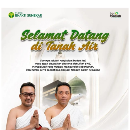
Politik
Gaya Hidup
Kesehatan
Kuliner
Otomotif
Iptek
Pendidikan
Ilmiah
Teknologi
SosBud
Sosial
Budaya
Wisata