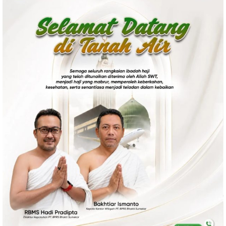
Ekonomi
Olahraga
Indeks
Birokrasi
©
Copyright
2026
News
Indonesia
.
All
Right
Reserve