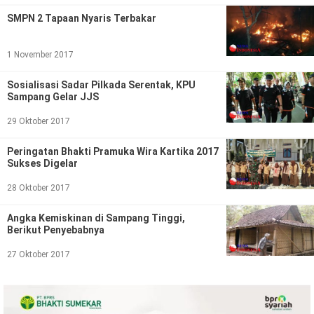
Politik
SMPN 2 Tapaan Nyaris Terbakar
Gaya Hidup
1 November 2017
Kesehatan
Kuliner
Sosialisasi Sadar Pilkada Serentak, KPU
Otomotif
Sampang Gelar JJS
29 Oktober 2017
Iptek
Peringatan Bhakti Pramuka Wira Kartika 2017
Pendidikan
Ilmiah
Sukses Digelar
28 Oktober 2017
Teknologi
Angka Kemiskinan di Sampang Tinggi,
SosBud
Berikut Penyebabnya
Sosial
Budaya
27 Oktober 2017
Wisata