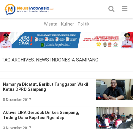
Wisata
Kuliner
Politik
HOME
Birokrasi
Parlemen
News
TAG ARCHIVES:
NEWS INDONESIA SAMPANG
News Madura
Regional
Nasional
Namanya Dicatut, Berikut Tanggapan Wakil
Ketua DPRD Sampang
Peristiwa
5 Desember 2017
Hukum
Kriminal
Aktivis LIRA Geruduk Dinkes Sampang,
Tuding Dana Kapitasi Ngendap
Korupsi
3 November 2017