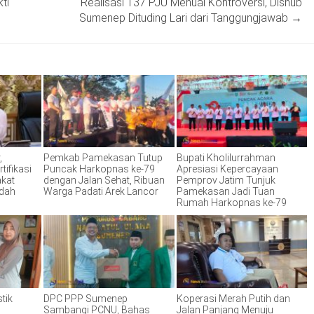
ti
Realisasi 137 PJU Menuai Kontroversi, Dishub
Sumenep Dituding Lari dari Tanggungjawab
→
,
Pemkab Pamekasan Tutup
Bupati Kholilurrahman
tifikasi
Puncak Harkopnas ke-79
Apresiasi Kepercayaan
akat
dengan Jalan Sehat, Ribuan
Pemprov Jatim Tunjuk
ndah
Warga Padati Arek Lancor
Pamekasan Jadi Tuan
Rumah Harkopnas ke-79
tik
DPC PPP Sumenep
Koperasi Merah Putih dan
Sambangi PCNU, Bahas
Jalan Panjang Menuju