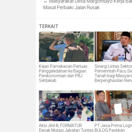
←
Masyarakat Desa Margomulyo Kerja Bak
navigation
Masal Perbaiki Jalan Rusak
TERKAIT
Kejari Pamekasan Perluas
Sinergi Lintas Sektor
Penggeledahan ke Bagian
Pemerintah Pacu Ser
Perekonomian dan PBJ
Tanah bagi Masyar
Setdakab
Berpenghasilan Re
Aksi Jilid III, FORMATUR
PT Jasa Prima Logis
Desak Mutasi Jabatan Tuntas
BULOG Pastikan