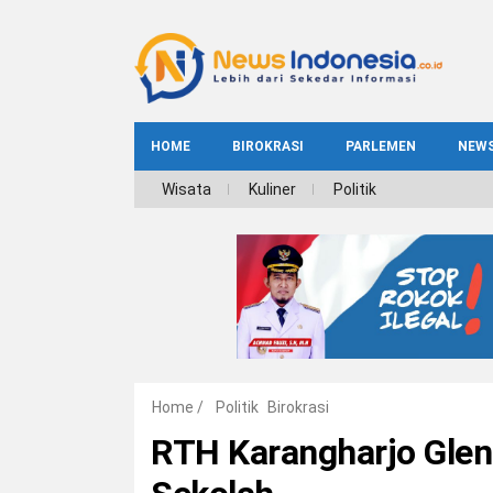
HOME
BIROKRASI
PARLEMEN
NEW
NE
Wisata
Kuliner
Politik
INDEKS
BIROKRASI
REG
NAS
Home
/
Politik
Birokrasi
RTH Karangharjo Glen