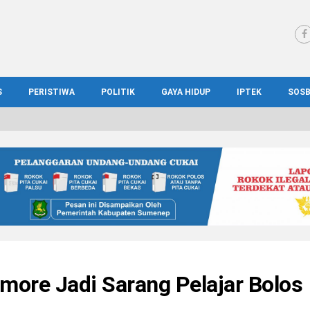
S
PERISTIWA
POLITIK
GAYA HIDUP
IPTEK
SOS
WS MADURA
HUKUM
KESEHATAN
PENDIDIKAN
SOS
IONAL
KRIMINAL
KULINER
ILMIAH
BUD
IONAL
KORUPSI
OTOMOTIF
TEKNOLOGI
WIS
more Jadi Sarang Pelajar Bolos