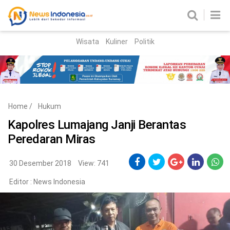
Wisata
Kuliner
Politik
HOME
Birokrasi
Parlemen
News
Home
/
Hukum
News Madura
Regional
Kapolres Lumajang Janji Berantas
Peredaran Miras
Nasional
Peristiwa
30 Desember 2018
View: 741
Editor :
News Indonesia
Hukum
Kriminal
Korupsi