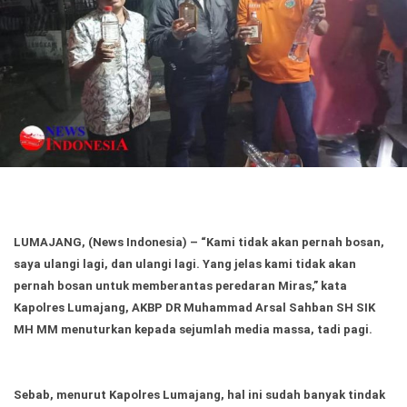
Politik
Gaya Hidup
Kesehatan
Kuliner
Otomotif
Iptek
Pendidikan
Ilmiah
LUMAJANG, (News Indonesia)
– “Kami tidak akan pernah bosan,
Teknologi
saya ulangi lagi, dan ulangi lagi. Yang jelas kami tidak akan
pernah bosan untuk memberantas peredaran Miras,” kata
SosBud
Kapolres Lumajang, AKBP DR Muhammad Arsal Sahban SH SIK
MH MM menuturkan kepada sejumlah media massa, tadi pagi.
Sosial
Budaya
Wisata
Sebab, menurut Kapolres Lumajang, hal ini sudah banyak tindak