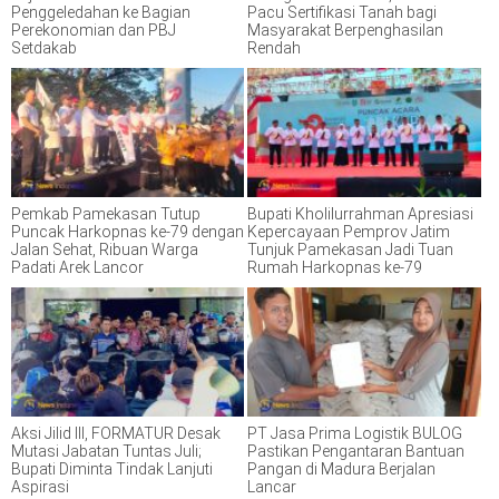
Penggeledahan ke Bagian
Pacu Sertifikasi Tanah bagi
Perekonomian dan PBJ
Masyarakat Berpenghasilan
Setdakab
Rendah
Pemkab Pamekasan Tutup
Bupati Kholilurrahman Apresiasi
Puncak Harkopnas ke-79 dengan
Kepercayaan Pemprov Jatim
Jalan Sehat, Ribuan Warga
Tunjuk Pamekasan Jadi Tuan
Padati Arek Lancor
Rumah Harkopnas ke-79
Aksi Jilid III, FORMATUR Desak
PT Jasa Prima Logistik BULOG
Mutasi Jabatan Tuntas Juli;
Pastikan Pengantaran Bantuan
Bupati Diminta Tindak Lanjuti
Pangan di Madura Berjalan
Aspirasi
Lancar