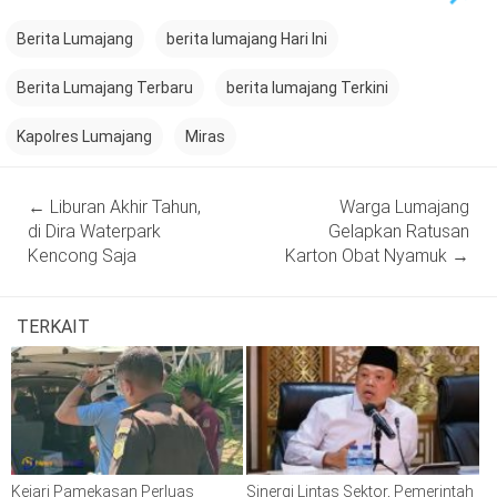
Berita Lumajang
berita lumajang Hari Ini
Berita Lumajang Terbaru
berita lumajang Terkini
Kapolres Lumajang
Miras
Post
←
Liburan Akhir Tahun,
Warga Lumajang
navigation
di Dira Waterpark
Gelapkan Ratusan
Kencong Saja
Karton Obat Nyamuk
→
TERKAIT
Kejari Pamekasan Perluas
Sinergi Lintas Sektor, Pemerintah