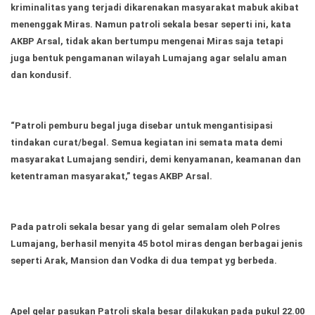
Ekonomi
Olahraga
kriminalitas yang terjadi dikarenakan masyarakat mabuk akibat
menenggak Miras. Namun patroli sekala besar seperti ini, kata
Indeks
Birokrasi
AKBP Arsal, tidak akan bertumpu mengenai Miras saja tetapi
juga bentuk pengamanan wilayah Lumajang agar selalu aman
dan kondusif.
“Patroli pemburu begal juga disebar untuk mengantisipasi
tindakan curat/begal. Semua kegiatan ini semata mata demi
masyarakat Lumajang sendiri, demi kenyamanan, keamanan dan
ketentraman masyarakat,” tegas AKBP Arsal.
©
Pada patroli sekala besar yang di gelar semalam oleh Polres
Copyright
2026
Lumajang, berhasil menyita 45 botol miras dengan berbagai jenis
News
Indonesia
seperti Arak, Mansion dan Vodka di dua tempat yg berbeda.
.
All
Right
Reserve
Apel gelar pasukan Patroli skala besar dilakukan pada pukul 22.00