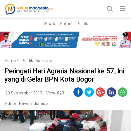
Wisata
Kuliner
Politik
HOME
Birokrasi
Parlemen
News
Home
/
Politik
Birokrasi
News Madura
Regional
Peringati Hari Agraria Nasional ke 57, Ini
yang di Gelar BPN Kota Bogor
Nasional
Peristiwa
29 September 2017
View: 823
Editor :
News Indonesia
Hukum
Kriminal
Korupsi