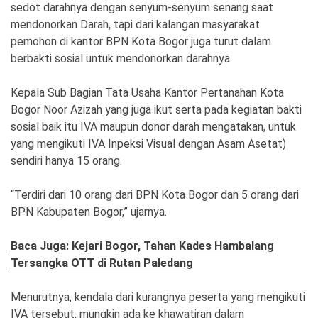
Ekonomi
Olahraga
sedot darahnya dengan senyum-senyum senang saat
mendonorkan Darah, tapi dari kalangan masyarakat
Indeks
Birokrasi
pemohon di kantor BPN Kota Bogor juga turut dalam
berbakti sosial untuk mendonorkan darahnya.
Kepala Sub Bagian Tata Usaha Kantor Pertanahan Kota
Bogor Noor Azizah yang juga ikut serta pada kegiatan bakti
sosial baik itu IVA maupun donor darah mengatakan, untuk
yang mengikuti IVA Inpeksi Visual dengan Asam Asetat)
sendiri hanya 15 orang.
“Terdiri dari 10 orang dari BPN Kota Bogor dan 5 orang dari
BPN Kabupaten Bogor,” ujarnya.
©
Copyright
2026
Baca Juga: Kejari Bogor, Tahan Kades Hambalang
News
Indonesia
Tersangka OTT di Rutan Paledang
.
All
Right
Menurutnya, kendala dari kurangnya peserta yang mengikuti
Reserve
IVA tersebut, mungkin ada ke khawatiran dalam