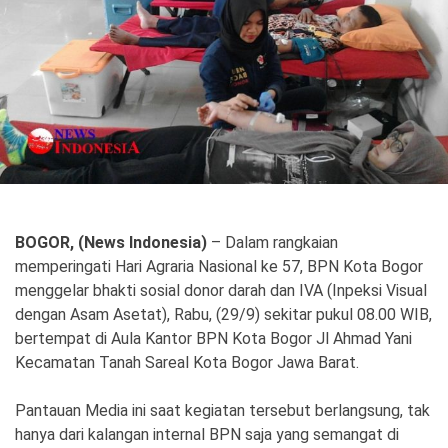
Politik
Gaya Hidup
Kesehatan
Kuliner
Otomotif
Iptek
Pendidikan
Ilmiah
BOGOR, (News Indonesia)
– Dalam rangkaian
memperingati Hari Agraria Nasional ke 57, BPN Kota Bogor
Teknologi
menggelar bhakti sosial donor darah dan IVA (Inpeksi Visual
dengan Asam Asetat), Rabu, (29/9) sekitar pukul 08.00 WIB,
SosBud
bertempat di Aula Kantor BPN Kota Bogor Jl Ahmad Yani
Kecamatan Tanah Sareal Kota Bogor Jawa Barat.
Sosial
Budaya
Wisata
Pantauan Media ini saat kegiatan tersebut berlangsung, tak
hanya dari kalangan internal BPN saja yang semangat di