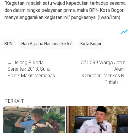
“Kegiatan ini salah satu wujud kepedulian terhadap sesama,
dan dalam rangka pelayanan prima, maka BPN Kota Bogor
menyelenggarakan kegiatan ini,” pungkasnya. (Iwan/Iran)
BPN
Hari Agraria Nasional ke 57
Kota Bogor
Post
←
Jelang Pilkada
371.599 Warga Jatim
navigation
Serentak 2018, Suhu
Alami
Politik Makin Memanas
Kebutaan, Menkes RI
Prihatin
→
TERKAIT