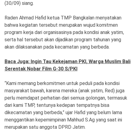
Ekonomi
Olahraga
(30/09) siang.
Indeks
Birokrasi
Raden Ahmad Hafid ketua TMP Bangkalan menyatakan
bahwa kegiatan tersebut merupakan wujud komitmen
program kerja dari organisasinya pada kondisi anak yatim,
serta hal tersebut akan dijadikan program tahunan yang
akan dilaksanakan pada kecamatan yang berbeda.
Baca Juga: Ingin Tau Kekejaman PKI, Warga Muslim Bali
Serentak Nobar Film G-30 S/PKI
“Kami memang berkomitmen untuk peduli pada kondisi
masyarakat bawah, karena mereka (anak yatim, Red) juga
©
perlu memdapat perhatian dari semua golongan, termasuk
Copyright
2026
dari kami TMP, tentunya kedepan tempatnya bisa
News
Indonesia
dikecamatan yang berbeda,” ujar Hafid yang belum lama
.
menggantikan kepemimpinan Mahhud S.Ag yang saat ini
All
Right
merupakan satu anggota DPRD Jatim.
Reserve