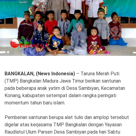
Politik
Gaya Hidup
Kesehatan
Kuliner
Otomotif
Iptek
Pendidikan
Ilmiah
BANGKALAN, (News Indonesia)
– Taruna Merah Puti
(TMP) Bangkalan Madura Jawa Timur berikan santunan
Teknologi
pada beberapa anak yatim di Desa Sambiyan, Kecamatan
Konang, kabupaten setempat dalam rangka peringati
SosBud
momentum tahun baru islam.
Sosial
Budaya
Pemberian santunan berupa alat tulis dan amplop tersebut
Wisata
digelar atas kerjasama TMP Bangkalan dengan Yayasan
Raudlatul Ulum Parsen Desa Sambiyan pada hari Sabtu