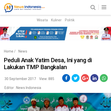
Wisata
Kuliner
Politik
HOME
Birokrasi
Parlemen
News
Home
/
News
News Madura
Regional
Peduli Anak Yatim Desa, Ini yang di
Lakukan TMP Bangkalan
Nasional
Peristiwa
30 September 2017
View: 885
Editor :
News Indonesia
Hukum
Kriminal
Korupsi