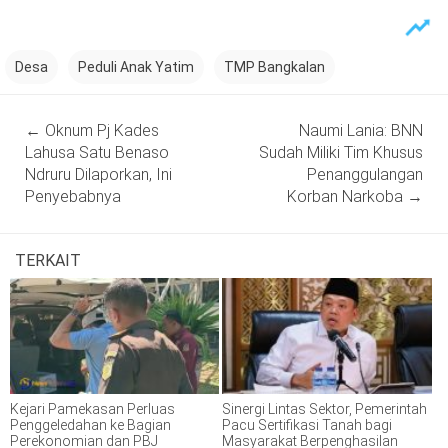
Desa
Peduli Anak Yatim
TMP Bangkalan
Post
←
Oknum Pj Kades
Naumi Lania: BNN
navigation
Lahusa Satu Benaso
Sudah Miliki Tim Khusus
Ndruru Dilaporkan, Ini
Penanggulangan
Penyebabnya
Korban Narkoba
→
TERKAIT
Kejari Pamekasan Perluas
Sinergi Lintas Sektor, Pemerintah
Penggeledahan ke Bagian
Pacu Sertifikasi Tanah bagi
Perekonomian dan PBJ
Masyarakat Berpenghasilan