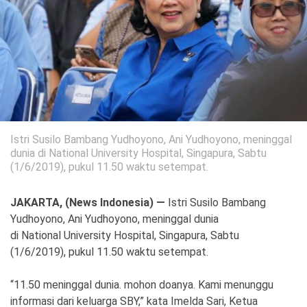
Politik
Gaya Hidup
Kesehatan
Kuliner
Otomotif
Iptek
Istri Susilo Bambang Yudhoyono, Ani Yudhoyono, meninggal
dunia di National University Hospital, Singapura, Sabtu
Pendidikan
Ilmiah
(1/6/2019), pukul 11.50 waktu setempat.
Teknologi
JAKARTA, (News Indonesia) —
Istri Susilo Bambang
Yudhoyono, Ani Yudhoyono, meninggal dunia
SosBud
di National University Hospital, Singapura, Sabtu
Sosial
Budaya
(1/6/2019), pukul 11.50 waktu setempat.
Wisata
“11.50 meninggal dunia. mohon doanya. Kami menunggu
informasi dari keluarga SBY,” kata Imelda Sari, Ketua