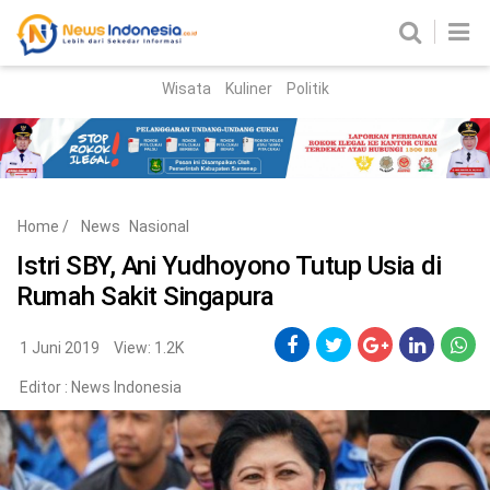
Wisata
Kuliner
Politik
HOME
Birokrasi
Parlemen
News
Home
/
News
Nasional
News Madura
Regional
Istri SBY, Ani Yudhoyono Tutup Usia di
Rumah Sakit Singapura
Nasional
Peristiwa
1 Juni 2019
View: 1.2K
Editor :
News Indonesia
Hukum
Kriminal
Korupsi