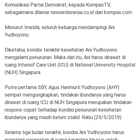
Ekonomi
Olahraga
Komunikasi Partai Demokrat, kepada KompasTV,
sebagaimana dilansir newsindonesia.co.id dari kompas.com.
Indeks
Birokrasi
Menurut Imelda, seluruh keluarga mendampingi Ani
Yudhoyono.
Diketahui, kondisi terakhir kesehatan Ani Yudhoyono
mengalami penurunan. Maka dari itu, Ani harus dirawat di
ruang Intensif Care Unit (ICU) di National University Hospital
(NUH) Singapura.
Putra pertama SBY, Agus Harimurti Yudhoyono (AHY)
sempat mengungkapkan, tindakan ibundanya yang harus
©
Copyright
dirawat di ruang ICU di NUH Singapura merupakan tindakan
2026
respons cepat terhadap kondisi penurunan kesehatan
News
Indonesia
ibundanya yang masih belum stabil. Rabu (29/5/2019).
.
All
Right
Selama tiga bulan terakhir, kondisi Ani Yudhoyono harus
Reserve
menjalani perawatan di ruang karantina khusus untuk