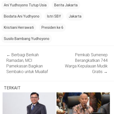
Ani Yudhoyono Tutup Usia
Berita Jakarta
Biodata Ani Yudhyono
Istri SBY
Jakarta
Kristiani Herrawati
Presiden ke 6
Susilo Bambang Yudhoyono
Post
←
Berbagi Berkah
Pemkab Sumenep
navigation
Ramadan, MCI
Berangkatkan 744
Pamekasan Bagikan
Warga Kepulauan Mudik
Sembako untuk Muallaf
Gratis
→
TERKAIT